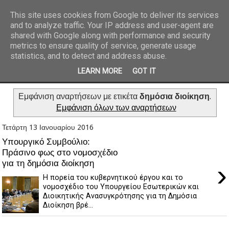
This site uses cookies from Google to deliver its services
and to analyze traffic. Your IP address and user-agent are
REPORTAZ NET
shared with Google along with performance and security
metrics to ensure quality of service, generate usage
statistics, and to detect and address abuse.
LEARN MORE
GOT IT
Εμφάνιση αναρτήσεων με ετικέτα
δημόσια διοίκηση
.
Εμφάνιση όλων των αναρτήσεων
Τετάρτη 13 Ιανουαρίου 2016
Υπουργικό Συμβούλιο:
Πράσινο φως στο νομοσχέδιο
για τη δημόσια διοίκηση
›
H πορεία του κυβερνητικού έργου και το
νομοσχέδιο του Υπουργείου Εσωτερικών και
Διοικητικής Ανασυγκρότησης για τη Δημόσια
Διοίκηση βρέ...