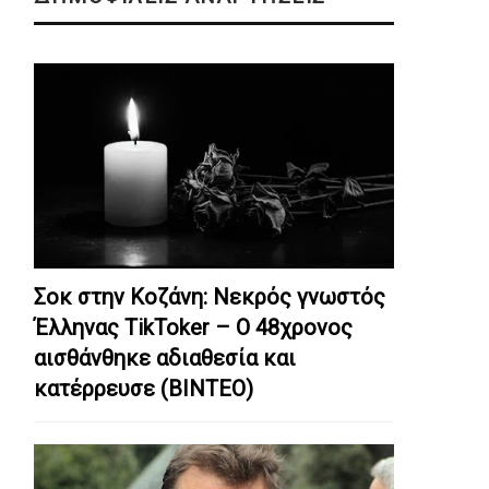
Σοκ στην Κοζάνη: Nεκρός γνωστός
Έλληνας TikToker – Ο 48χρονος
αισθάνθηκε αδιαθεσία και
κατέρρευσε (ΒΙΝΤΕΟ)