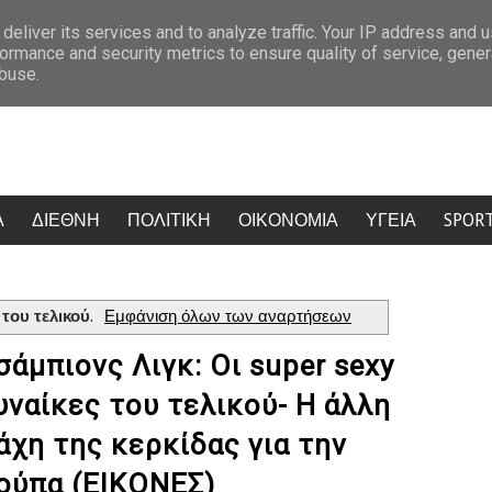
ά: Κίντμαν, Σαλντάνα και Κέιτι Πέρι έκαναν την Ψαρρού να σταματήσει να ανα
deliver its services and to analyze traffic. Your IP address and 
ormance and security metrics to ensure quality of service, gene
abuse.
Α
ΔΙΕΘΝΗ
ΠΟΛΙΤΙΚΗ
ΟΙΚΟΝΟΜΙΑ
ΥΓΕΙΑ
SPOR
 του τελικού
.
Εμφάνιση όλων των αναρτήσεων
σάμπιονς Λιγκ: Οι super sexy
υναίκες του τελικού- Η άλλη
άχη της κερκίδας για την
ούπα (ΕΙΚΟΝΕΣ)