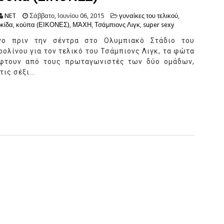
NET
Σάββατο, Ιουνίου 06, 2015
γυναίκες του τελικού
,
κίδα
,
κούπα (ΕΙΚΟΝΕΣ)
,
ΜΆΧΗ
,
Τσάμπιονς Λιγκ
,
super sexy
γο πριν την σέντρα στο Ολυμπιακό Στάδιο του
ρολίνου για τον τελικό του Τσάμπιονς Λιγκ, τα φώτα
φτουν από τους πρωταγωνιστές των δύο ομάδων,
ις σέξι...