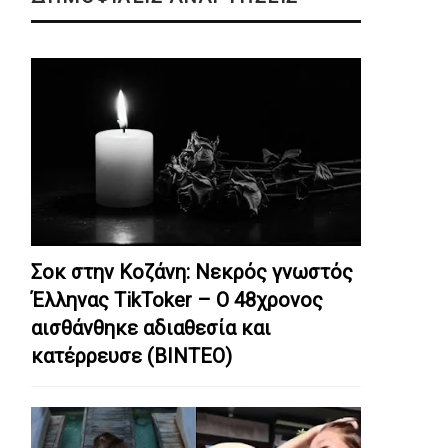
Σοκ στην Κοζάνη: Nεκρός γνωστός
Έλληνας TikToker – Ο 48χρονος
αισθάνθηκε αδιαθεσία και
κατέρρευσε (ΒΙΝΤΕΟ)