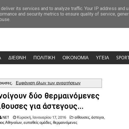
ε μοναστήρι της Κύπρου: Μοναχός μαχαίρωσε δύο άτομα μετά από απόφαση 
deliver its services and to analyze traffic. Your IP address and 
ormance and security metrics to ensure quality of service, gene
abuse.
Α
ΔΙΕΘΝΗ
ΠΟΛΙΤΙΚΗ
ΟΙΚΟΝΟΜΙΑ
ΥΓΕΙΑ
SPOR
θουσες
.
Εμφάνιση όλων των αναρτήσεων
νοίγουν δύο θερμαινόμενες
ίθουσες για άστεγους...
NET
Κυριακή, Ιανουαρίου 17, 2016
αίθουσες
,
άστεγοι
,
ος Αθηναίων
,
ευπαθείς ομάδες
,
θερμαινόμενες