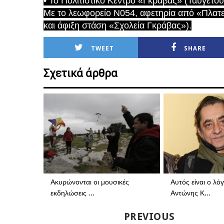
• Το Πολιτιστικό Κέντρο «Γκράβας» (Ταϋγέτ
Με το λεωφορείο Ν054, αφετηρία από «Πλατε
και άφιξη στάση «Σχολεία Γκράβας»).
TWEET
SHARE
Σχετικά άρθρα
Ακυρώνονται οι μουσικές
Αυτός είναι ο λό
εκδηλώσεις ...
Αντώνης Κ...
PREVIOUS