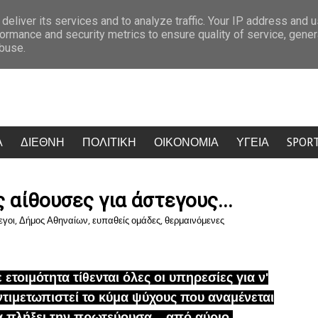
 λείπεις πολύ, δεν θα σε ξεχάσω ποτέ
Ο “χάρτης” των πληρωμών από
deliver its services and to analyze traffic. Your IP address and 
ormance and security metrics to ensure quality of service, gene
abuse.
Α
ΔΙΕΘΝΗ
ΠΟΛΙΤΙΚΗ
ΟΙΚΟΝΟΜΙΑ
ΥΓΕΙΑ
SPOR
 αίθουσες για άστεγους...
εγοι
,
Δήμος Αθηναίων
,
ευπαθείς ομάδες
,
θερμαινόμενες
 ετοιμότητα τίθενται όλες οι υπηρεσίες για ν'
ντιμετωπιστεί το κύμα ψύχους που αναμένεται
α πλήξει την πρωτεύουσα...
από
αύριο.