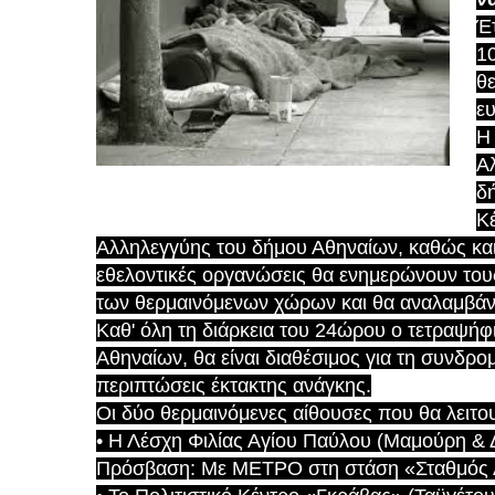
Έτ
1
θε
ε
Η
Αλ
δ
Κ
Αλληλεγγύης του δήμου Αθηναίων, καθώς και 
εθελοντικές οργανώσεις θα ενημερώνουν τους
των θερμαινόμενων χώρων και θα αναλαμβάν
Καθ' όλη τη διάρκεια του 24ώρου ο τετραψήφ
Αθηναίων, θα είναι διαθέσιμος για τη συνδρο
περιπτώσεις έκτακτης ανάγκης.
Οι δύο θερμαινόμενες αίθουσες που θα λειτ
• Η Λέσχη Φιλίας Αγίου Παύλου (Μαμούρη &
Πρόσβαση: Με ΜΕΤΡΟ στη στάση «Σταθμός Λ