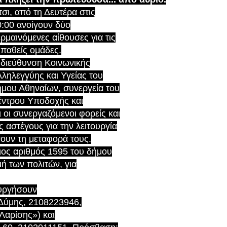
σι, από τη Δευτέρα στις
0:00 ανοίγουν δύο
ρμαινόμενες αίθουσες για τις
υπαθείς ομάδες.
 διεύθυνση Κοινωνικής
ληλεγγύης και Υγείας του
ήμου Αθηναίων, συνεργεία του
έντρου Υποδοχής και
οι συνεργαζόμενοι φορείς και
 αστέγους για την λειτουργία
ουν τη μεταφορά τους.
ιος αριθμός 1595 του δήμου
μή των πολιτών, για
ουργήσουν
 Δύμης, 2108223946,
αρίσης») και