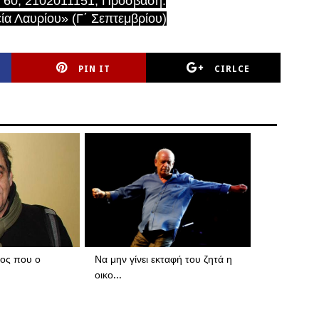
ου 60, 2102011151, Πρόσβαση:
ία Λαυρίου» (Γ΄ Σεπτεμβρίου)
PIN IT
CIRLCE
γος που ο
Να μην γίνει εκταφή του ζητά η
οικο...