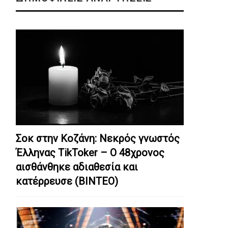
Σοκ στην Κοζάνη: Nεκρός γνωστός
Έλληνας TikToker – Ο 48χρονος
αισθάνθηκε αδιαθεσία και
κατέρρευσε (ΒΙΝΤΕΟ)