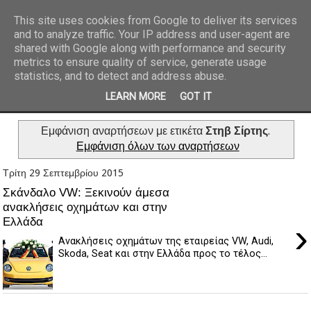
This site uses cookies from Google to deliver its services
and to analyze traffic. Your IP address and user-agent are
REPORTAZ NET
shared with Google along with performance and security
metrics to ensure quality of service, generate usage
statistics, and to detect and address abuse.
LEARN MORE
GOT IT
Εμφάνιση αναρτήσεων με ετικέτα
Στηβ Σίρτης
.
Εμφάνιση όλων των αναρτήσεων
Τρίτη 29 Σεπτεμβρίου 2015
Σκάνδαλο VW: Ξεκινούν άμεσα
ανακλήσεις οχημάτων και στην
Ελλάδα
›
Ανακλήσεις οχημάτων της εταιρείας VW, Audi,
Skoda, Seat και στην Ελλάδα προς το τέλος...