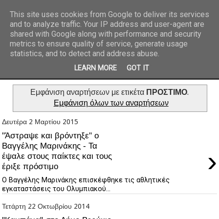
This site uses cookies from Google to deliver its services
and to analyze traffic. Your IP address and user-agent are
REPORTAZ NET
shared with Google along with performance and security
metrics to ensure quality of service, generate usage
statistics, and to detect and address abuse.
LEARN MORE
GOT IT
Εμφάνιση αναρτήσεων με ετικέτα
ΠΡΟΣΤΙΜΟ
.
Εμφάνιση όλων των αναρτήσεων
Δευτέρα 2 Μαρτίου 2015
"Άστραψε και βρόντηξε" ο
Βαγγέλης Μαρινάκης - Τα
›
έψαλε στους παίκτες και τους
έριξε πρόστιμο
Ο Βαγγέλης Μαρινάκης επισκέφθηκε τις αθλητικές
εγκαταστάσεις του Ολυμπιακού...
Τετάρτη 22 Οκτωβρίου 2014