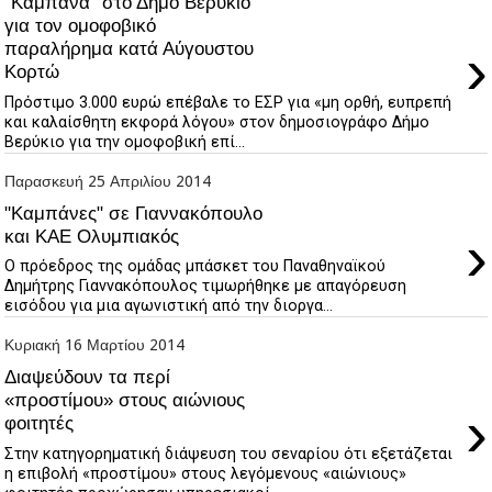
"Καμπάνα" στο Δήμο Βερύκιο
για τον ομοφοβικό
›
παραλήρημα κατά Αύγουστου
Κορτώ
Πρόστιμο 3.000 ευρώ επέβαλε το ΕΣΡ για «μη ορθή, ευπρεπή
και καλαίσθητη εκφορά λόγου» στον δημοσιογράφο Δήμο
Βερύκιο για την ομοφοβική επί...
Παρασκευή 25 Απριλίου 2014
"Καμπάνες" σε Γιαννακόπουλο
›
και ΚΑΕ Ολυμπιακός
Ο πρόεδρος της ομάδας μπάσκετ του Παναθηναϊκού
Δημήτρης Γιαννακόπουλος τιμωρήθηκε με απαγόρευση
εισόδου για μια αγωνιστική από την διοργα...
Κυριακή 16 Μαρτίου 2014
Διαψεύδουν τα περί
«προστίμου» στους αιώνιους
›
φοιτητές
Στην κατηγορηματική διάψευση του σεναρίου ότι εξετάζεται
η επιβολή «προστίμου» στους λεγόμενους «αιώνιους»