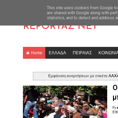
ή κακοποίηση δύο ανήλικων μαθητών της (ΕΙΚΟΝΑ)
Latest News
Μυστράς: «Άνοιγ
This site uses cookies from Google to 
are shared with Google along with perf
statistics, and to detect and address 
REPORTAZ NET
Home
ΕΛΛΑΔΑ
ΠΕΙΡΑΙΑΣ
ΚΟΙΝΩΝΙ
Εμφάνιση αναρτήσεων με ετικέτα
ΛΑΧ
Ο
μ
By
ΕΙ