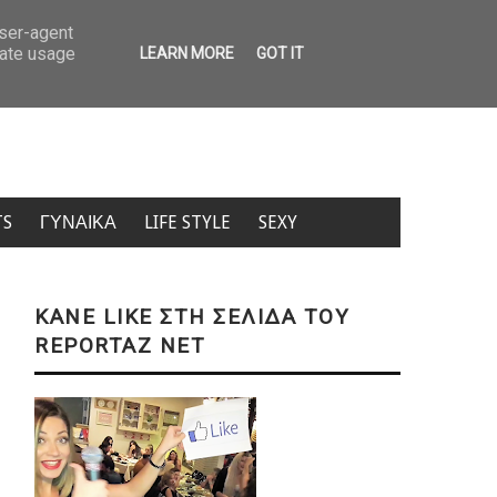
Δολοφονία στην Κυψέλη: Ο Ερυθρός Σταυρός «κατέβασε» το βίντε
user-agent
rate usage
LEARN MORE
GOT IT
TS
ΓΥΝΑΙΚΑ
LIFE STYLE
SEXY
KANE LIKE ΣΤΗ ΣΕΛΙΔΑ ΤΟΥ
REPORTAZ NET