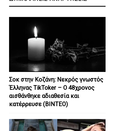
Σοκ στην Κοζάνη: Nεκρός γνωστός
Έλληνας TikToker – Ο 48χρονος
αισθάνθηκε αδιαθεσία και
κατέρρευσε (ΒΙΝΤΕΟ)