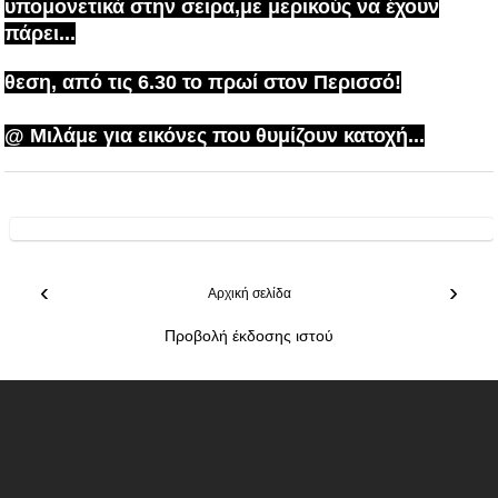
υπομονετικά στην σειρα,
με μερικούς να έχουν
πάρει...
θεση, από τις 6.30 το πρωί
στον
Περισσό
!
@ Μιλάμε για εικόνες που θυμίζουν κατοχή...
‹
›
Αρχική σελίδα
Προβολή έκδοσης ιστού