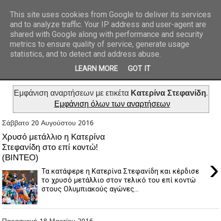
This site uses cookies from Google to deliver its services
and to analyze traffic. Your IP address and user-agent are
REPORTAZ NET
shared with Google along with performance and security
metrics to ensure quality of service, generate usage
statistics, and to detect and address abuse.
LEARN MORE
GOT IT
Εμφάνιση αναρτήσεων με ετικέτα
Κατερίνα Στεφανίδη
.
Εμφάνιση όλων των αναρτήσεων
Σάββατο 20 Αυγούστου 2016
Χρυσό μετάλλιο η Κατερίνα
Στεφανίδη στο επί κοντώ!
(ΒΙΝΤΕΟ)
›
Τα κατάφερε η Κατερίνα Στεφανίδη και κέρδισε
το χρυσό μετάλλιο στον τελικό του επί κοντώ
στους Ολυμπιακούς αγώνες...
Παρασκευή 18 Μαρτίου 2016