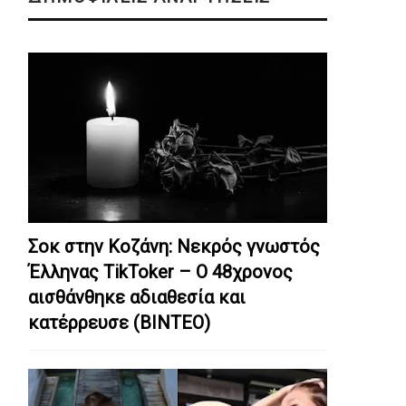
Σοκ στην Κοζάνη: Nεκρός γνωστός
Έλληνας TikToker – Ο 48χρονος
αισθάνθηκε αδιαθεσία και
κατέρρευσε (ΒΙΝΤΕΟ)