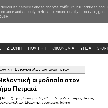
» (ΒΙΝΤΕΟ)
Αιματοκύλισμα σε μοναστήρι της Κύπρου: Μοναχός μαχ
deliver its services and to analyze traffic. Your IP address and 
ormance and security metrics to ensure quality of service, gene
abuse.
Α
ΔΙΕΘΝΗ
ΠΟΛΙΤΙΚΗ
ΟΙΚΟΝΟΜΙΑ
ΥΓΕΙΑ
SPOR
λοντική
.
Εμφάνιση όλων των αναρτήσεων
θελοντική αιμοδοσία στον
ήμο Πειραιά
NET
Τρίτη, Οκτωβρίου 06, 2015
αιμοδοσία
,
Δήμος Πειραιά
,
οτικοί υπάλληλοι
,
Εθελοντική
,
νοσοκομείο
,
Τζάνειο