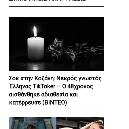
Σοκ στην Κοζάνη: Nεκρός γνωστός
Έλληνας TikToker – Ο 48χρονος
αισθάνθηκε αδιαθεσία και
κατέρρευσε (ΒΙΝΤΕΟ)