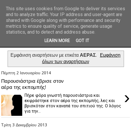
This site uses cookies from Google to deliver its services
and to analyze traffic. Your IP address and user-agent are
REPORTAZ NET
shared with Google along with performance and security
metrics to ensure quality of service, generate usage
statistics, and to detect and address abuse.
LEARN MORE
GOT IT
Εμφάνιση αναρτήσεων με ετικέτα
ΑΕΡΑΣ
.
Εμφάνιση
όλων των αναρτήσεων
Πέμπτη 2 Ιανουαρίου 2014
Παρουσιάστρια έβρισε στον
αέρα της εκπομπής!
›
Πήρε φόρα γνωστή παρουσιάστρια και
εκφράστηκε στον αέρα της εκπομπής, λες και
βρισκόταν στον καναπέ του σπιτιού της. Ο λόγος
για την...
Τρίτη 3 Δεκεμβρίου 2013