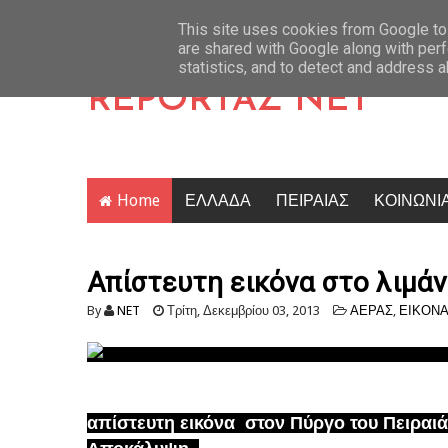
ην Ευελπίδων ο 26χρονος Αφγανός Το τρίτο πρόσωπο που εμπλέκει
Latest News
This site uses cookies from Google to 
are shared with Google along with perf
statistics, and to detect and address 
REPORTAZ NET
Home
ΕΛΛΑΔΑ
ΠΕΙΡΑΙΑΣ
ΚΟΙΝΩΝΙ
Απίστευτη εικόνα στο λιμάν
By
NET
Τρίτη, Δεκεμβρίου 03, 2013
ΑΕΡΑΣ
,
ΕΙΚΟΝ
απίστευτη εικόνα στον Πύργο του Πειραιά