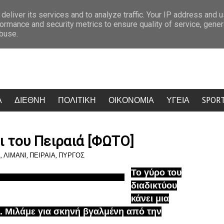
Νέα απάτη με κρυπτονομίσματα στην Πάτρα: – 61χρονος έχασε 100.000 ευρώ
deliver its services and to analyze traffic. Your IP address and 
ormance and security metrics to ensure quality of service, gene
abuse.
Α
ΔΙΕΘΝΗ
ΠΟΛΙΤΙΚΗ
ΟΙΚΟΝΟΜΙΑ
ΥΓΕΙΑ
SPOR
ι του Πειραιά [ΦΩΤΟ]
Α
,
ΛΙΜΑΝΙ
,
ΠΕΙΡΑΙΑ
,
ΠΥΡΓΟΣ
Το γύρο του
διαδικτύου
κάνει μια
. Μιλάμε για σκηνή βγαλμένη από την