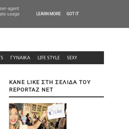
Χειροπέδες σε δύο φυγόποινους στη Θεσσαλονίκη:– Ήταν καταδικα
user-agent
rate usage
LEARN MORE
GOT IT
TS
ΓΥΝΑΙΚΑ
LIFE STYLE
SEXY
KANE LIKE ΣΤΗ ΣΕΛΙΔΑ ΤΟΥ
REPORTAZ NET