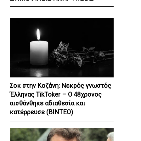
Σοκ στην Κοζάνη: Nεκρός γνωστός
Έλληνας TikToker – Ο 48χρονος
αισθάνθηκε αδιαθεσία και
κατέρρευσε (ΒΙΝΤΕΟ)