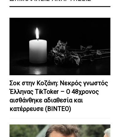
Σοκ στην Κοζάνη: Nεκρός γνωστός
Έλληνας TikToker – Ο 48χρονος
αισθάνθηκε αδιαθεσία και
κατέρρευσε (ΒΙΝΤΕΟ)