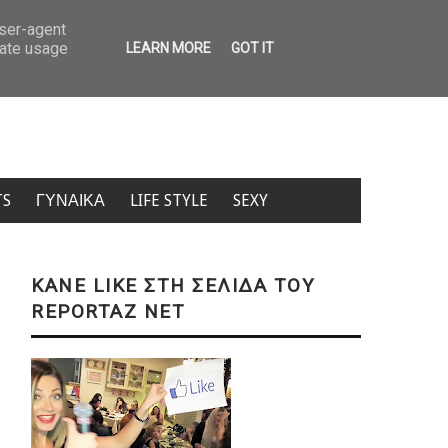
Marfin: Στην Αθήνα η 46χρονη μετά τη σύλληψή της στη Βρετανία 
user-agent
rate usage
LEARN MORE
GOT IT
TS
ΓΥΝΑΙΚΑ
LIFE STYLE
SEXY
KANE LIKE ΣΤΗ ΣΕΛΙΔΑ ΤΟΥ
REPORTAZ NET