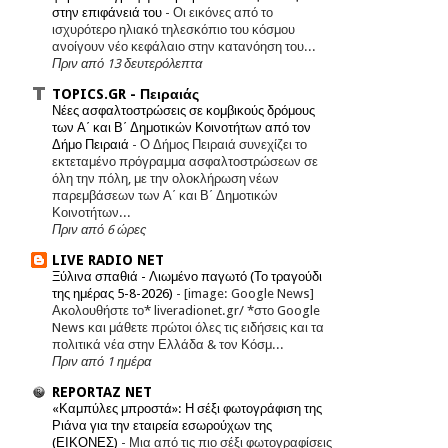
στην επιφάνειά του
-
Οι εικόνες από το
ισχυρότερο ηλιακό τηλεσκόπιο του κόσμου
ανοίγουν νέο κεφάλαιο στην κατανόηση του...
Πριν από 13 δευτερόλεπτα
TOPICS.GR - Πειραιάς
Νέες ασφαλτοστρώσεις σε κομβικούς δρόμους
των Α΄ και Β΄ Δημοτικών Κοινοτήτων από τον
Δήμο Πειραιά
-
Ο Δήμος Πειραιά συνεχίζει το
εκτεταμένο πρόγραμμα ασφαλτοστρώσεων σε
όλη την πόλη, με την ολοκλήρωση νέων
παρεμβάσεων των Α΄ και Β΄ Δημοτικών
Κοινοτήτων...
Πριν από 6 ώρες
LIVE RADIO NET
Ξύλινα σπαθιά - Λιωμένο παγωτό (Το τραγούδι
της ημέρας 5-8-2026)
-
[image: Google News]
Ακολουθήστε το* liveradionet.gr/ *στο Google
News και μάθετε πρώτοι όλες τις ειδήσεις και τα
πολιτικά νέα στην Ελλάδα & τον Κόσμ...
Πριν από 1 ημέρα
REPORTAZ NET
«Καμπύλες μπροστά»: Η σέξι φωτογράφιση της
Ριάνα για την εταιρεία εσωρούχων της
(ΕΙΚΟΝΕΣ)
-
Μια από τις πιο σέξι φωτογραφίσεις