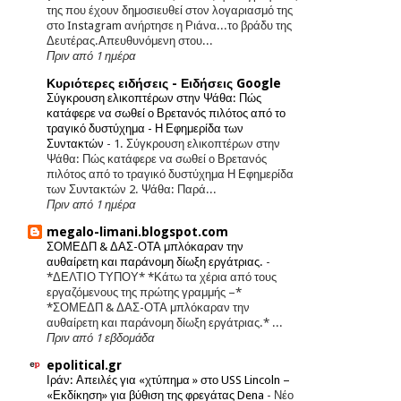
της που έχουν δημοσιευθεί στον λογαριασμό της
στο Instagram ανήρτησε η Ριάνα...το βράδυ της
Δευτέρας.Απευθυνόμενη στου...
Πριν από 1 ημέρα
Κυριότερες ειδήσεις - Ειδήσεις Google
Σύγκρουση ελικοπτέρων στην Ψάθα: Πώς
κατάφερε να σωθεί ο Βρετανός πιλότος από το
τραγικό δυστύχημα - Η Εφημερίδα των
Συντακτών
-
1. Σύγκρουση ελικοπτέρων στην
Ψάθα: Πώς κατάφερε να σωθεί ο Βρετανός
πιλότος από το τραγικό δυστύχημα Η Εφημερίδα
των Συντακτών 2. Ψάθα: Παρά...
Πριν από 1 ημέρα
megalo-limani.blogspot.com
ΣΟΜΕΔΠ & ΔΑΣ-ΟΤΑ μπλόκαραν την
αυθαίρετη και παράνομη δίωξη εργάτριας.
-
*ΔΕΛΤΙΟ ΤΥΠΟΥ* *Κάτω τα χέρια από τους
εργαζόμενους της πρώτης γραμμής –*
*ΣΟΜΕΔΠ & ΔΑΣ-ΟΤΑ μπλόκαραν την
αυθαίρετη και παράνομη δίωξη εργάτριας.* ...
Πριν από 1 εβδομάδα
epolitical.gr
Ιράν: Απειλές για «χτύπημα » στο USS Lincoln –
«Εκδίκηση» για βύθιση της φρεγάτας Dena
-
Νέο