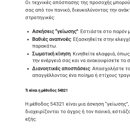
Οι τεχνικές απόσπασης της προσοχής μπορού
σας από τον πανικό, διευκολύνοντας την ανά
στρατηγικές:
Ασκήσεις “γείωσης”
: Εστιάστε στο παρόν 
Βαθιές αναπνοές
: Εξασκηθείτε στην ελεγχ
παρακάτω.
Σωματική κίνηση
: Κινηθείτε ελαφριά, όπω
την ενέργειά σας και να ανακουφίσετε τα
Διανοητικές αποσπάσεις
: Απασχολήστε το
απαγγέλλοντας ένα ποίημα ή στίχους τραγ
Τι είναι η μέθοδος 54321
Η μέθοδος 54321 είναι μια άσκηση “γείωσης”,
διαχειρίζονται το άγχος ή τον πανικό, εστιά
εξής: