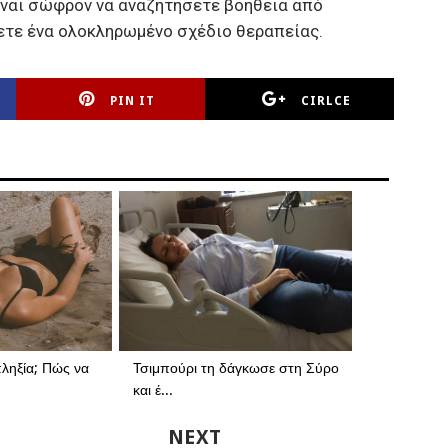
είναι σώφρον να αναζητήσετε βοήθεια από
ξετε ένα ολοκληρωμένο σχέδιο θεραπείας.
PIN IT
CIRLCE
ληξία; Πώς να
Τσιμπούρι τη δάγκωσε στη Σύρο
και έ...
NEXT