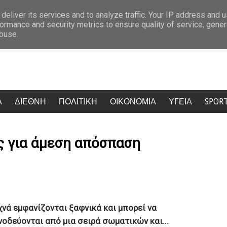
υνούπια – Προειδοποίηση από τους γιατρούς με τα κρούσματα ιού του Δυτικο
deliver its services and to analyze traffic. Your IP address and 
ormance and security metrics to ensure quality of service, gene
abuse.
Α
ΔΙΕΘΝΗ
ΠΟΛΙΤΙΚΗ
ΟΙΚΟΝΟΜΙΑ
ΥΓΕΙΑ
SPOR
ς για άμεση απόσπαση
χνά εμφανίζονται ξαφνικά και μπορεί να
νοδεύονται από μια σειρά σωματικών και...