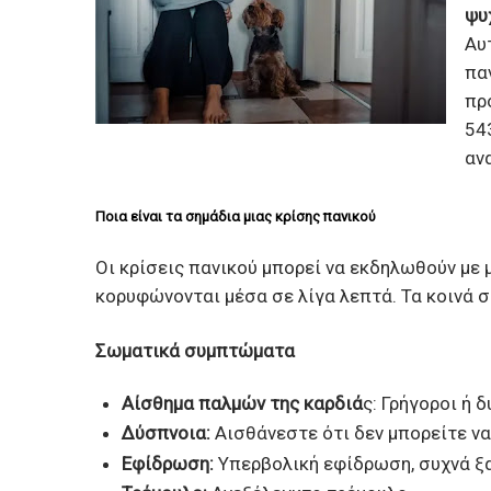
ψυ
Αυ
πα
πρ
543
αν
Ποια είναι τα σημάδια μιας κρίσης πανικού
Οι κρίσεις πανικού μπορεί να εκδηλωθούν με
κορυφώνονται μέσα σε λίγα λεπτά. Τα κοινά 
Σωματικά συμπτώματα
Αίσθημα παλμών της καρδιά
ς: Γρήγοροι ή 
Δύσπνοια:
Αισθάνεστε ότι δεν μπορείτε να
Εφίδρωση:
Υπερβολική εφίδρωση, συχνά ξα