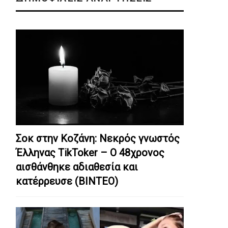
Σοκ στην Κοζάνη: Nεκρός γνωστός
Έλληνας TikToker – Ο 48χρονος
αισθάνθηκε αδιαθεσία και
κατέρρευσε (ΒΙΝΤΕΟ)