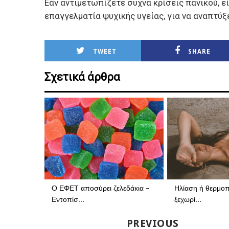
Εάν αντιμετωπίζετε συχνά κρίσεις πανικού, 
επαγγελματία ψυχικής υγείας, για να αναπτύ
TWEET
SHARE
Σχετικά άρθρα
Ο ΕΦΕΤ αποσύρει ζελεδάκια –
Ηλίαση ή θερμοπ
Εντοπίσ...
ξεχωρί...
PREVIOUS