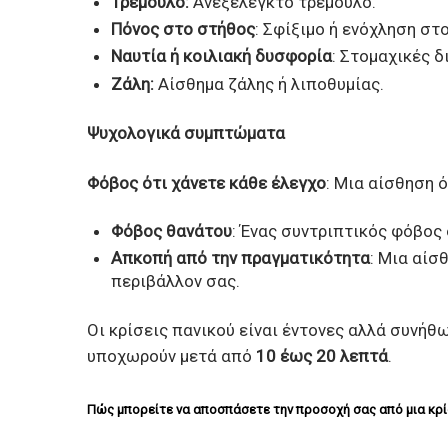
Τρέμουλο:
Ανεξέλεγκτο τρέμουλο.
Πόνος στο στήθος
: Σφίξιμο ή ενόχληση στ
Ναυτία ή κοιλιακή δυσφορία
: Στομαχικές δ
Ζάλη:
Αίσθημα ζάλης ή λιποθυμίας.
Ψυχολογικά συμπτώματα
Φόβος ότι χάνετε κάθε έλεγχο
: Μια αίσθηση ό
Φόβος θανάτου
: Ένας συντριπτικός φόβος 
Απκοπή από την πραγματικότητα
: Μια αίσ
περιβάλλον σας.
Οι κρίσεις πανικού είναι έντονες αλλά συνήθ
υποχωρούν μετά από
10 έως 20 λεπτά
.
Πώς μπορείτε να αποσπάσετε την προσοχή σας από μια κρί