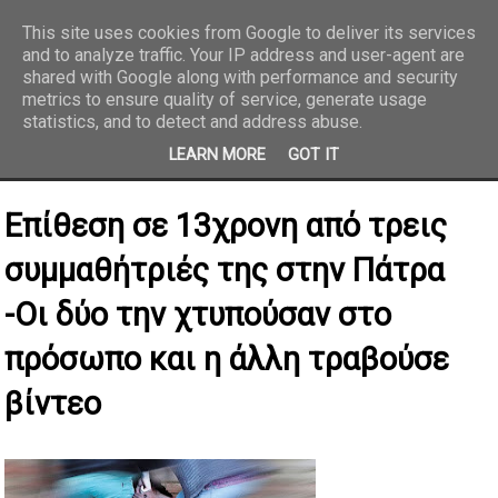
This site uses cookies from Google to deliver its services
and to analyze traffic. Your IP address and user-agent are
REPORTAZ NET
shared with Google along with performance and security
metrics to ensure quality of service, generate usage
statistics, and to detect and address abuse.
LEARN MORE
GOT IT
Επίθεση σε 13χρονη από τρεις
συμμαθήτριές της στην Πάτρα
-Οι δύο την χτυπούσαν στο
πρόσωπο και η άλλη τραβούσε
βίντεο