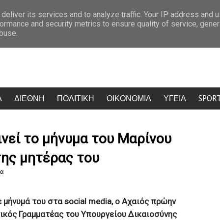
ού: Δύο ακόμη στελέχη αποχωρούν καταγγέλλοντας κλειστό σύστημα αποφάσ
deliver its services and to analyze traffic. Your IP address and 
ormance and security metrics to ensure quality of service, gene
abuse.
Α
ΔΙΕΘΝΗ
ΠΟΛΙΤΙΚΗ
ΟΙΚΟΝΟΜΙΑ
ΥΓΕΙΑ
SPOR
ινεί το μήνυμα του Μαρίνου
της μητέρας του
ία
 μήνυμά του στα social media, ο Αχαιός πρώην
νικός Γραμματέας του Υπουργείου Δικαιοσύνης