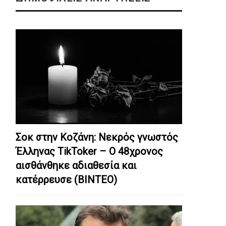
Σοκ στην Κοζάνη: Nεκρός γνωστός
Έλληνας TikToker – Ο 48χρονος
αισθάνθηκε αδιαθεσία και
κατέρρευσε (ΒΙΝΤΕΟ)