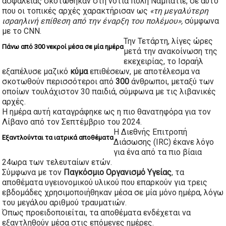
ασφαλείας σκοτώθηκαν στη νότια πόλη Ναμπατίε, σε αυτό
που οι τοπικές αρχές χαρακτήρισαν ως
«τη μεγαλύτερη
ισραηλινή επίθεση από την έναρξη του πολέμου»,
σύμφωνα
με το CNN.
Την Τετάρτη, λίγες ώρες
Πάνω από 300 νεκροί μέσα σε μία ημέρα
μετά την ανακοίνωση της
εκεχειρίας, το Ισραήλ
εξαπέλυσε μαζικό
κύμα
επιθέσεων, με αποτέλεσμα να
σκοτωθούν περισσότεροι από
300
άνθρωποι, μεταξύ των
οποίων τουλάχιστον 30 παιδιά, σύμφωνα με τις λιβανικές
αρχές.
Η ημέρα αυτή καταγράφηκε ως η πιο θανατηφόρα για τον
Λίβανο από τον Σεπτέμβριο του 2024.
Η Διεθνής Επιτροπή
Εξαντλούνται τα ιατρικά αποθέματα
Διάσωσης (IRC) έκανε λόγο
για ένα από τα πιο βίαια
24ωρα των τελευταίων ετών.
Σύμφωνα με τον
Παγκόσμιο Οργανισμό Υγείας
, τα
αποθέματα υγειονομικού υλικού που επαρκούν για τρεις
εβδομάδες χρησιμοποιήθηκαν μέσα σε μία μόνο ημέρα, λόγω
του μεγάλου αριθμού τραυματιών.
Όπως προειδοποιείται, τα αποθέματα ενδέχεται να
εξαντληθούν μέσα στις επόμενες ημέρες.