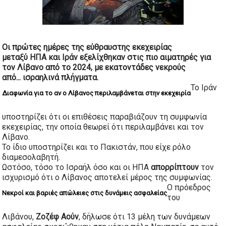
Οι πρώτες ημέρες της εύθραυστης εκεχειρίας
μεταξύ
ΗΠΑ
και
Ιράν
εξελίχθηκαν στις πιο αιματηρές για
τον
Λίβανο
από το 2024, με εκατοντάδες νεκρούς
από...
ισραηλινά
πλήγματα.
Το Ιράν
Διαφωνία για το αν ο Λίβανος περιλαμβάνεται στην εκεχειρία
υποστηρίζει ότι οι επιθέσεις παραβιάζουν τη συμφωνία
εκεχειρίας, την οποία θεωρεί ότι περιλαμβάνει και τον
Λίβανο.
Το ίδιο υποστηρίζει και το Πακιστάν, που είχε ρόλο
διαμεσολαβητή.
Ωστόσο, τόσο το Ισραήλ όσο και οι ΗΠΑ
απορρίπτουν
τον
ισχυρισμό ότι ο Λίβανος αποτελεί μέρος της συμφωνίας.
Ο πρόεδρος
Νεκροί και βαριές απώλειες στις δυνάμεις ασφαλείας
του
Λιβάνου,
Ζοζέφ Αούν
, δήλωσε ότι 13 μέλη των δυνάμεων