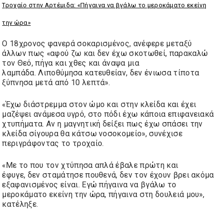
Τροχαίο στην Αρτέμιδα: «Πήγαινα να βγάλω το μεροκάματο εκείνη
την ώρα»
Ο 18χρονος φανερά σοκαρισμένος, ανέφερε μεταξύ
άλλων πως «αφού ζω και δεν έχω σκοτωθεί, παρακαλώ
τον Θεό, πήγα και χθες και άναψα μια
λαμπάδα.
Λιποθύμησα κατευθείαν, δεν ένιωσα τίποτα
ξύπνησα μετά από 10 λεπτά
».
«Έχω διάστρεμμα στον ώμο και στην κλείδα και έχει
μαζέψει ανάμεσα υγρό, στο πόδι έχω κάποια επιφανειακά
χτυπήματα. Αν η μαγνητική δείξει πως έχω σπάσει την
κλείδα σίγουρα θα κάτσω νοσοκομείο», συνέχισε
περιγράφοντας το τροχαίο.
«Με το που τον χτύπησα απλά έβαλε πρώτη και
έφυγε,
δεν σταμάτησε πουθενά, δεν τον έχουν βρει ακόμα
εξαφανισμένος είναι
. Εγώ πήγαινα να βγάλω το
μεροκάματο εκείνη την ώρα, πήγαινα στη δουλειά μου»,
κατέληξε.