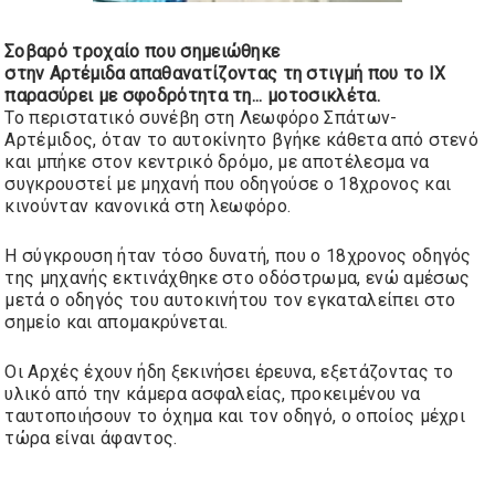
Σ
οβαρό τροχαίο που σημειώθηκε
στην
Αρτέμιδα
απαθανατίζοντας τη στιγμή που το ΙΧ
παρασύρει με σφοδρότητα τη...
μοτοσικλέτα.
Το περιστατικό συνέβη στη Λεωφόρο Σπάτων-
Αρτέμιδος,
όταν το αυτοκίνητο βγήκε κάθετα από στενό
και μπήκε στον κεντρικό δρόμο, με αποτέλεσμα να
συγκρουστεί με μηχανή
που οδηγούσε ο 18χρονος και
κινούνταν κανονικά στη λεωφόρο.
Η σύγκρουση ήταν τόσο δυνατή, που
ο 18χρονος οδηγός
της μηχανής εκτινάχθηκε στο οδόστρωμα,
ενώ αμέσως
μετά ο οδηγός του αυτοκινήτου
τον εγκαταλείπει στο
σημείο και απομακρύνεται.
Οι Αρχές έχουν ήδη ξεκινήσει έρευνα, εξετάζοντας το
υλικό από την κάμερα ασφαλείας, προκειμένου να
ταυτοποιήσουν το όχημα και τον οδηγό,
ο οποίος μέχρι
τώρα είναι άφαντος.