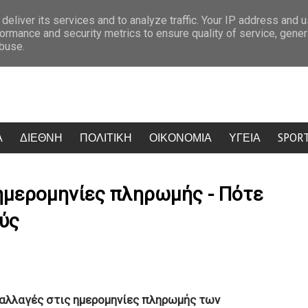
και Νέα Αριστερα
Σάλος στην Κρήτη: Τουρίστας ρώτησε πόσο κοστίζ
deliver its services and to analyze traffic. Your IP address and 
ormance and security metrics to ensure quality of service, gene
abuse.
Α
ΔΙΕΘΝΗ
ΠΟΛΙΤΙΚΗ
ΟΙΚΟΝΟΜΙΑ
ΥΓΕΙΑ
SPOR
 ημερομηνίες πληρωμής - Πότε
ύς
 αλλαγές στις ημερομηνίες πληρωμής των