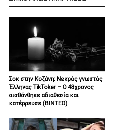
Σοκ στην Κοζάνη: Nεκρός γνωστός
Έλληνας TikToker – Ο 48χρονος
αισθάνθηκε αδιαθεσία και
κατέρρευσε (ΒΙΝΤΕΟ)