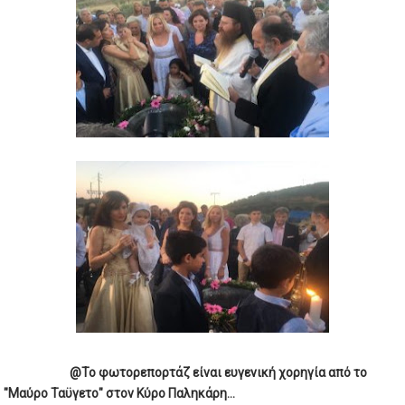
@Το φωτορεπορτάζ είναι ευγενική χορηγία από το
"Μαύρο Ταϋγετο" στον Κύρο Παληκάρη...