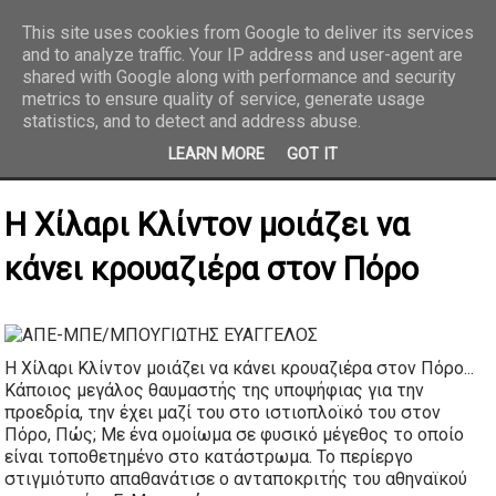
This site uses cookies from Google to deliver its services
and to analyze traffic. Your IP address and user-agent are
REPORTAZ NET
shared with Google along with performance and security
metrics to ensure quality of service, generate usage
statistics, and to detect and address abuse.
LEARN MORE
GOT IT
H Χίλαρι Κλίντον μοιάζει να
κάνει κρουαζιέρα στoν Πόρο
H Χίλαρι Κλίντον μοιάζει να κάνει κρουαζιέρα στον Πόρο...
Κάποιος μεγάλος θαυμαστής της υποψήφιας για την
προεδρία, την έχει μαζί του στο ιστιοπλοϊκό του στον
Πόρο, Πώς; Με ένα ομοίωμα σε φυσικό μέγεθος το οποίο
είναι τοποθετημένο στο κατάστρωμα. Το περίεργο
στιγμιότυπο απαθανάτισε ο ανταποκριτής του αθηναϊκού