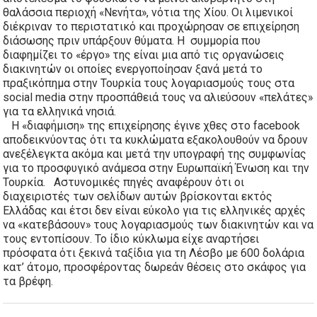
θαλάσσια περιοχή «Νενήτα», νότια της Χίου. Οι λιμενικοί
διέκριναν το περιστατικό και προχώρησαν σε επιχείρηση
διάσωσης πριν υπάρξουν θύματα. Η συμμορία που
διαφημίζει το «έργο» της είναι μια από τις οργανώσεις
διακινητών οι οποίες ενεργοποίησαν ξανά μετά το
πραξικόπημα στην Τουρκία τους λογαριασμούς τους στα
social media στην προσπάθειά τους να αλιεύσουν «πελάτες»
για τα ελληνικά νησιά.
Η «διαφήμιση» της επιχείρησης έγινε χθες στο facebook
αποδεικνύοντας ότι τα κυκλώματα εξακολουθούν να δρουν
ανεξέλεγκτα ακόμα και μετά την υπογραφή της συμφωνίας
για το προσφυγικό ανάμεσα στην Ευρωπαϊκή Ένωση και την
Τουρκία. Αστυνομικές πηγές αναφέρουν ότι οι
διαχειριστές των σελίδων αυτών βρίσκονται εκτός
Ελλάδας και έτσι δεν είναι εύκολο για τις ελληνικές αρχές
να «κατεβάσουν» τους λογαριασμούς των διακινητών και να
τους εντοπίσουν. Το ίδιο κύκλωμα είχε αναρτήσει
πρόσφατα ότι ξεκινά ταξίδια για τη Λέσβο με 600 δολάρια
κατ’ άτομο, προσφέροντας δωρεάν θέσεις στο σκάφος για
τα βρέφη.