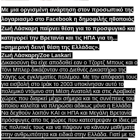
Με μια οργισμένη ανάρτηση στον προσωπικό της
λογαριασμό στο Facebook η δημοφιλής ηθοποιός
Ζωή Λάσκαρη παίρνει θέση για το προσφυγικό και
κατηγορεί την Βρετανία και τις ΗΠΑ για τη...
«σημερινή δεινή θέση της Ελλάδας».
Ζωή Λάσκαρη/Zoe Laskari
Δικαιοσύνη θα είχε αποδοθεί εαν ο Τζορτζ Μπους και ο
Τόνι Μπλερ δικάζονταν στο Διεθνές Δικαστήριο της
Χάγης ως εγκληματίες πολέμου. Με την απόφαση τους
για εισβολή στο Ιράκ το 2003 υποκίνησαν αυτό το
πολεμικό ντόμινο στη Μέση Ανατολή και στις Αραβικές
χώρες που διαρκεί μέχρι σήμερα και τις συνέπειες του
οποίου καλείται να πληρώσει αδίκως μόνο η Ελλάδα.
Να δεχθούν λοιπόν ΚΑΙ οι ΗΠΑ και Μεγάλη Βρετανία
πρόσφυγες απο τις χώρες που κατεστρεψαν οι ίδιες με
τις πολιτικές τους και ν
α πάψουν να κάνουν μαθήματα
στην ανθρωπότητα και ειδικά στην Ελλάδα. Γιατί με τις