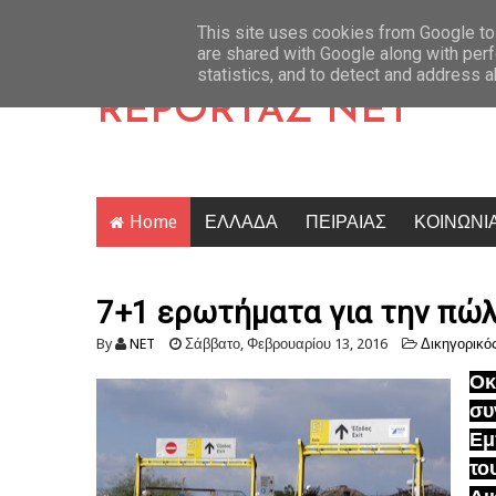
Άντερλεχτ 0-1: «Πλήρωσε» την αδράνεια και θα πάει στο Βέλγιο να κυνηγήσει
Latest News
This site uses cookies from Google to 
are shared with Google along with perf
statistics, and to detect and address 
REPORTAZ NET
Home
ΕΛΛΑΔΑ
ΠΕΙΡΑΙΑΣ
ΚΟΙΝΩΝΙ
7+1 ερωτήματα για την πώ
By
NET
Σάββατο, Φεβρουαρίου 13, 2016
Δικηγορικό
Οκ
συ
Εμ
το