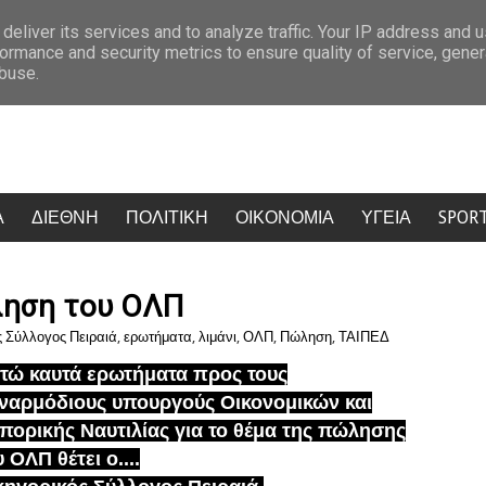
 την πρόκριση
Κρίση στο κόμμα Καρυστιανού: Δύο ακόμη στελέχη 
deliver its services and to analyze traffic. Your IP address and 
ormance and security metrics to ensure quality of service, gene
abuse.
Α
ΔΙΕΘΝΗ
ΠΟΛΙΤΙΚΗ
ΟΙΚΟΝΟΜΙΑ
ΥΓΕΙΑ
SPOR
ληση του ΟΛΠ
ς Σύλλογος Πειραιά
,
ερωτήματα
,
λιμάνι
,
ΟΛΠ
,
Πώληση
,
ΤΑΙΠΕΔ
τώ καυτά ερωτήματα προς τους
ναρμόδιους υπουργούς Οικονομικών και
πορικής Ναυτιλίας για το θέμα της πώλησης
υ ΟΛΠ θέτει ο....