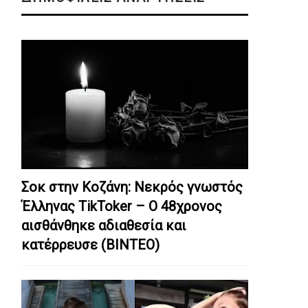
Σοκ στην Κοζάνη: Nεκρός γνωστός
Έλληνας TikToker – Ο 48χρονος
αισθάνθηκε αδιαθεσία και
κατέρρευσε (ΒΙΝΤΕΟ)