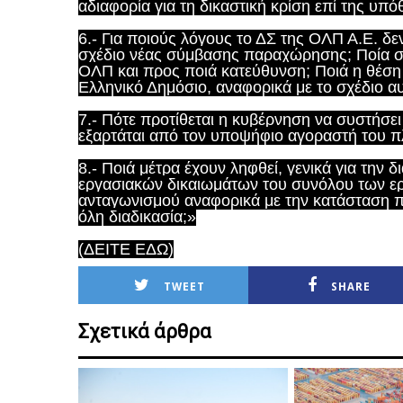
αδιαφορία για τη δικαστική κρίση επί της υπό
6.- Για ποιούς λόγους το ΔΣ της ΟΛΠ Α.Ε. δ
σχέδιο νέας σύμβασης παραχώρησης; Ποία ση
ΟΛΠ και προς ποιά κατεύθυνση; Ποιά η θέσ
Ελληνικό Δημόσιο, αναφορικά με το σχέδιο α
7.- Πότε προτίθεται η κυβέρνηση να συστήσει
εξαρτάται από τον υποψήφιο αγοραστή του 
8.- Ποιά μέτρα έχουν ληφθεί, γενικά για την
εργασιακών δικαιωμάτων του συνόλου των ε
ανταγωνισμού αναφορικά με την κατάσταση π
όλη διαδικασία;»
(ΔΕΙΤΕ ΕΔΩ)
TWEET
SHARE
Σχετικά άρθρα