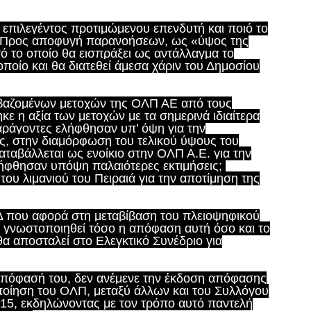
 επιλεγέντος προτιμώμενου επενδυτή και ποιό το
; Προς αποφυγή παρανοήσεων, ως «ύψος της
 το οποίο θα εισπράξει ως αντάλλαγμα το
ποίο και θα διατεθεί άμεσα χάριν του Δημοσίου
βιβαζομένων μετοχών της ΟΛΠ ΑΕ από τους
κε η αξία των μετοχών με τα σημερινά ιδιαίτερα
αράγοντες ελήφθησαν υπ’ όψη για την
ως, στην διαμόρφωση του τελικού ύψους του
αταβάλλεται ως ενοίκιο στην ΟΛΠ Α.Ε. για την
θησαν υπόψη παλαιότερες εκτιμήσεις;
του λιμανιού του Πειραιά για την αποτίμηση της
ΕΔ που αφορά στη μεταβίβαση του πλειοψηφικού
 γνωστοποιηθεί τόσο η απόφαση αυτή όσο και το
θα αποσταλεί στο Ελεγκτικό Συνέδριο για
ν απόφασή του, δεν ανέμενε την έκδοση απόφασης
οποίηση του ΟΛΠ, μεταξύ άλλων και του Συλλόγου
015, εκδηλώνοντας με τον τρόπο αυτό παντελή