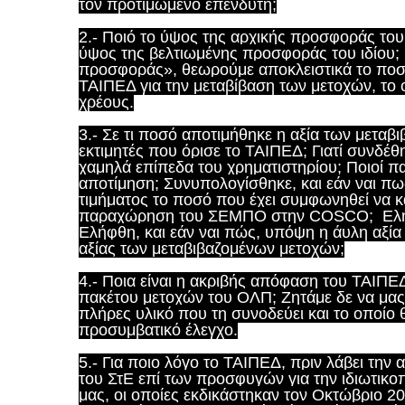
τον προτιμώμενο επενδυτή;
2.- Ποιό το ύψος της αρχικής προσφοράς του
ύψος της βελτιωμένης προσφοράς του ιδίου
προσφοράς», θεωρούμε αποκλειστικά το ποσό
ΤΑΙΠΕΔ για την μεταβίβαση των μετοχών, το ο
χρέους.
3.- Σε τι ποσό αποτιμήθηκε η αξία των μετα
εκτιμητές που όρισε το ΤΑΙΠΕΔ; Γιατί συνδέθη
χαμηλά επίπεδα του χρηματιστηρίου; Ποιοί π
αποτίμηση; Συνυπολογίσθηκε, και εάν ναι π
τιμήματος το ποσό που έχει συμφωνηθεί να κ
παραχώρηση του ΣΕΜΠΟ στην COSCO; Ελήφ
Ελήφθη, και εάν ναι πώς, υπόψη η άυλη αξία 
αξίας των μεταβιβαζομένων μετοχών;
4.- Ποια είναι η ακριβής απόφαση του ΤΑΙΠ
πακέτου μετοχών του ΟΛΠ; Ζητάμε δε να μας
πλήρες υλικό που τη συνοδεύει και το οποίο 
προσυμβατικό έλεγχο.
5.- Για ποιο λόγο το ΤΑΙΠΕΔ, πριν λάβει τη
του ΣτΕ επί των προσφυγών για την ιδιωτικ
μας, οι οποίες εκδικάστηκαν τον Οκτώβριο 2