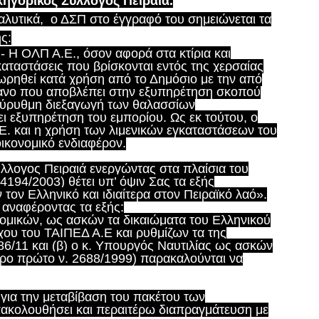
κηγορικός Σύλλογος Πειραιά.
αλυτικά, ο ΔΣΠ στο έγγραφό του σημειώνεται τα
ς:
.- Η ΟΛΠ Α.Ε., όσον αφορά στα κτίρια και
καταστάσεις που βρίσκονται εντός της χερσαίας
χωρηθεί κατά χρήση από το Δημόσιο με την από
γανο που αποβλέπει στην εξυπηρέτηση σκοπού
εύρυθμη διεξαγωγή των θαλασσίων
ει εξυπηρέτηση του εμπορίου. Ως εκ τούτου, ο
Ε. και η χρήση των λιμενικών εγκαταστάσεων του
οικονομικό ενδιαφέρον.
ύλλογος Πειραιά ενεργώντας στα πλαίσια του
4194/2003) θέτει υπ’ όψιν Σας τα εξής
τον Ελληνικό και ιδιαίτερα στον Πειραϊκό λαό».
 αναφέροντας τα εξής:
νομικών, ως ασκών τα δικαιώματα του Ελληνικού
χου του ΤΑΙΠΕΔ Α.Ε και ρυθμίζων τα της
3986/11 και (β) ο κ. Υπουργός Ναυτιλίας ως ασκών
θρο πρώτο ν. 2688/1999) παρακαλούνται να
α για την μεταβίβαση του πακέτου των
ακολουθήσει και περαιτέρω διαπραγμάτευση με