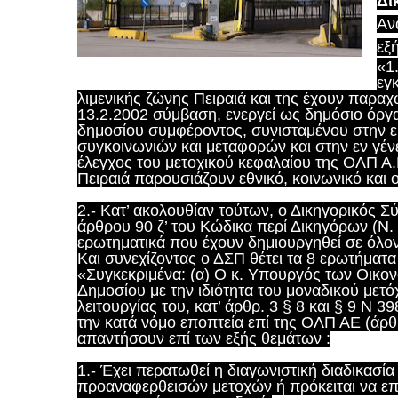
Δι
Αν
εξή
«1
εγ
λιμενικής ζώνης Πειραιά και της έχουν παρα
13.2.2002 σύμβαση, ενεργεί ως δημόσιο όρ
δημοσίου συμφέροντος, συνισταμένου στην 
συγκοινωνιών και μεταφορών και
στην εν γέν
έλεγχος του μετοχικού κεφαλαίου της ΟΛΠ Α.
Πειραιά παρουσιάζουν εθνικό, κοινωνικό και 
2.- Κατ’ ακολουθίαν τούτων, ο Δικηγορικός Σ
άρθρου 90 ζ’ του Κώδικα περί Δικηγόρων (Ν. 
ερωτηματικά που έχουν δημιουργηθεί σε όλον 
Και συνεχίζοντας ο ΔΣΠ θέτει τα 8 ερωτήματα
«Συγκεκριμένα: (α) Ο κ. Υπουργός των Οικο
Δημοσίου με την ιδιότητα του μοναδικού μετό
λειτουργίας του, κατ’ άρθρ. 3 § 8 και § 9 Ν 
την κατά νόμο εποπτεία επί της ΟΛΠ ΑΕ (άρ
απαντήσουν επί των εξής θεμάτων :
1.- Έχει περατωθεί η διαγωνιστική διαδικασί
προαναφερθεισών μετοχών ή πρόκειται να επ