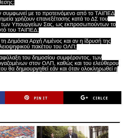
θεσης;
εν συμφωνεί με το προτεινόμενο από το ΤΑΙΠΕΔ
μεία χρήζουν επανεξέτασης κατά το ΔΣ του
η των Υπουργείων Σας, ως εκπροσωπούντων το
υτό του ΤΑΙΠΕΔ;
 τη Δημόσια Αρχή Λιμένος και αν η ίδρυσή της
πλειοψηφικού πακέτου του ΟΛΠ;
 διαφύλαξη του δημοσίου συμφέροντος, των
ργαζομένων στον ΟΛΠ, καθώς και του ελεύθερου
ου θα δημιουργηθεί εάν και όταν ολοκληρωθεί η
PIN IT
CIRLCE