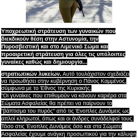
Υποχρεωτική στράτευση των γυναικών που
διεκδικούν θέση στην Αστυνομία, την
Πυροσβεστική και στο Λιμενικό Σώμα και
προαιρετική στράτευση για όλες τις
υπόλοιπες
γυναίκες καθώς και δημιουργία...
στρατιωτικών λυκείων.
Αυτό τουλάχιστον σχεδιάζει
να προωθήσει στην κυβέρνηση ο Πάνος Καμμένος,
σύμφωνα με το Έθνος της Κυριακής.
"Οι γυναίκες που επιθυμούν να κάνουν καριέρα στα
Σώματα Ασφαλείας θα πρέπει να παίρνουν το
"βάπτισμα του πυρός" από τις Ένοπλες Δυνάμεις ως
απλοί κληρωτοί, όπως και οι άνδρες συνάδελφοί τους.
Τόσο στις Ένοπλες Δυνάμεις όσο και στα Σώματα
Ασφαλείας έχουμε ανάγκη προσωπικού για την κάλυψη