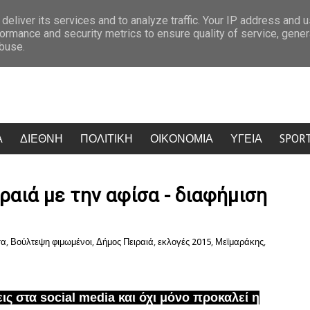
Δολοφονία Βρετανίδας στην Κυψέλη: Το ζευγάρι που φιλοξενούσε τ
deliver its services and to analyze traffic. Your IP address and 
ormance and security metrics to ensure quality of service, gene
abuse.
Α
ΔΙΕΘΝΗ
ΠΟΛΙΤΙΚΗ
ΟΙΚΟΝΟΜΙΑ
ΥΓΕΙΑ
SPOR
ραιά με την αφίσα - διαφήμιση
σα
,
Βούλτεψη φιμωμένοι
,
Δήμος Πειραιά
,
εκλογές 2015
,
Μεϊμαράκης
,
ις στα social media και όχι μόνο προκαλεί η