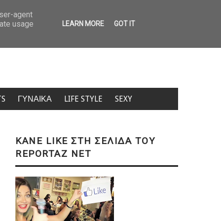
ον 26χρονο σπάει τη σιωπή του – «Δεν μπορώ να πιστέψω οτι είναι αλήθεια»
user-agent
rate usage
LEARN MORE
GOT IT
TS
ΓΥΝΑΙΚΑ
LIFE STYLE
SEXY
KANE LIKE ΣΤΗ ΣΕΛΙΔΑ ΤΟΥ
REPORTAZ NET