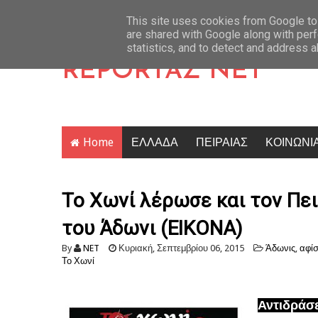
 Ζάκυνθος: Η απαντηση της ΕΛ.ΑΣ. στην ΠΟΕΔΗΝ για τις 8 υποθέσεις βιασμών
Latest News
This site uses cookies from Google to 
are shared with Google along with perf
statistics, and to detect and address 
REPORTAZ NET
Home
ΕΛΛΑΔΑ
ΠΕΙΡΑΙΑΣ
ΚΟΙΝΩΝΙ
Το Χωνί λέρωσε και τον Πει
του Άδωνι (ΕΙΚΟΝΑ)
By
NET
Κυριακή, Σεπτεμβρίου 06, 2015
Άδωνις
,
αφί
Το Χωνί
Αντιδράσε