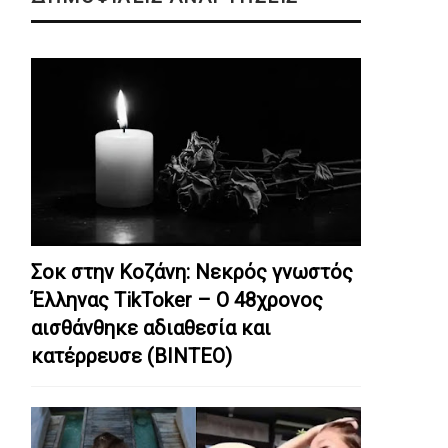
Σοκ στην Κοζάνη: Nεκρός γνωστός
Έλληνας TikToker – Ο 48χρονος
αισθάνθηκε αδιαθεσία και
κατέρρευσε (ΒΙΝΤΕΟ)