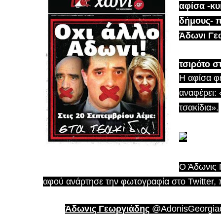
αφίσα -κυ
δήμους- π
Άδωνι Γεω
τσιρότο σ
Η αφίσα φ
αναφέρει: 
τσακίδια».
Ο Άδωνις 
αφού ανάρτησε την φωτογραφία στο Twitter, 
Άδωνις Γεωργιάδης
@AdonisGeorgia