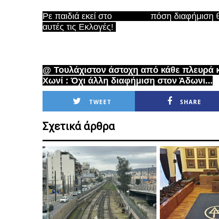
Ρε παιδιά εκεί στο 
@
toxwni
 πόση διαφήμιση θ
αυτές τις Εκλογές! 
@ Τουλάχιστον άστοχη από κάθε πλευρά κα
Χωνί : Όχι άλλη διαφήμιση στον Άδωνι...
TWEET
SHARE
Σχετικά άρθρα