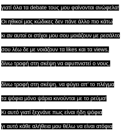
γιατί όλα τα debate τους μου φαίνονται ανώφελα!
Οι ηθικοί μας κώδικες δεν πάνε άλλο πιο κάτω
κι αν αυτοί οι στίχοι μου σου μοιάζουν με ρεσάλτο
σου λέω δε με νοιάζουν τα likes και τα views,
δίνω τροφή στη σκέψη να αφυπνιστεί ο νους,
δίνω τροφή στη σκέψη, να φύγει απ’ το πλέγμα
τα ψόφια μόνο ψάρια κινούνται με το ρεύμα!
Κι αυτό γιατί ξεχνάνε πως είναι ήδη ψόφια
γι αυτό κάθε αλήθεια μου θέλω να είναι ατόφια