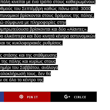
πόλη κινείται με ένα τρόπο στους καθιερωμένους
υθμούς του Σεπτέμβρη καθώς πάνω από 3000
στυνομικοί βρίσκονται στους δρόμους της πόλης,
νώ
σύμφωνα με πληροφορίες στην
υμπρωτεύουσα βρίσκονται και δύο «Αίαντες»,
ο ελικόπτερα και δύο κινητά κέντρα αστυνομικών
και τις κυκλοφοριακές ρυθμίσεις.
ς στάσης και της στάθμευσης
 της πόλης και κυρίως στους
σημέρι του Σαββάτου, ανάλογα
ν ολοκλήρωσή τους, δεν θα
 σε όλο το κέντρο της
PIN IT
CIRLCE