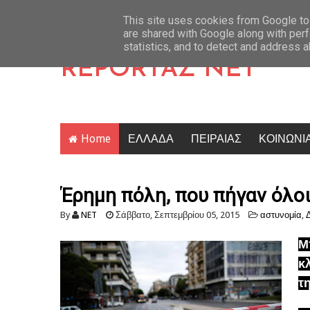
σαν να μην υπάρχει αύριο – Από τον καφέ και τα ταξίδια στο κυνήγι δεύτερου
Latest News
This site uses cookies from Google to 
are shared with Google along with perf
statistics, and to detect and address 
REPORTAZ NET
Home
ΕΛΛΑΔΑ
ΠΕΙΡΑΙΑΣ
ΚΟΙΝΩΝΙ
Έρημη πόλη, που πήγαν όλοι
By
NET
Σάββατο, Σεπτεμβρίου 05, 2015
αστυνομία
,
Μ
κ
τ