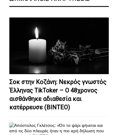
Σοκ στην Κοζάνη: Nεκρός γνωστός
Έλληνας TikToker – Ο 48χρονος
αισθάνθηκε αδιαθεσία και
κατέρρευσε (ΒΙΝΤΕΟ)