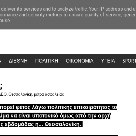
 εισοδήματος
Βάζετε μετρητά στην τράπεζα; Πότε η Εφορία μπορεί 
deliver its services and to analyze traffic. Your IP address and 
ormance and security metrics to ensure quality of service, gene
abuse.
Α
ΔΙΕΘΝΗ
ΠΟΛΙΤΙΚΗ
ΟΙΚΟΝΟΜΙΑ
ΥΓΕΙΑ
SPOR
;
ΔΕΘ
,
Θεσσαλονίκη
,
μέτρα ασφαλείας
πορεί φέτος λόγω πολιτικής επικαιρότητας το
λίμα να είναι υποτονικό όμως από την αρχή
ης εβδομάδας η...
Θεσσαλονίκη.