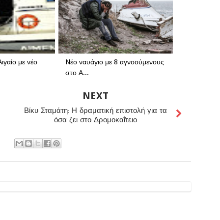
ιγαίο με νέο
Nέο ναυάγιο με 8 αγνοούμενους
στο Α...
NEXT
Βίκυ Σταμάτη: Η δραματική επιστολή για τα
όσα ζει στο Δρομοκαΐτειο