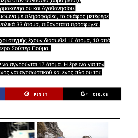
μερα στον θαλάσσιο χώρο μεταξύ
ρμακονησίου και Αγαθανησίου.
μφωνα με πληροφορίες, το σκάφος μετέφερε
νολικά 33 άτομα, πιθανότατα πρόσφυγες.
χρι στιγμής έχουν διασωθεί 16 άτομα, 10 από
όπτερο Σούπερ Πούμα.
να αγνοούνται 17 άτομα. Η έρευνα για τον
 ενός ναυαγοσωστικού και ενός πλοίου του
PIN IT
CIRLCE