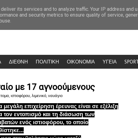
είπεις πολύ, δεν θα σε ξεχάσω ποτέ
Ο “χάρτης” των πληρωμών από τ
deliver its services and to analyze traffic. Your IP address and 
ormance and security metrics to ensure quality of service, gene
abuse.
Α
ΔΙΕΘΝΗ
ΠΟΛΙΤΙΚΗ
ΟΙΚΟΝΟΜΙΑ
ΥΓΕΙΑ
SPOR
γαίο με 17 αγνοούμενους
άτομα
,
ιστιοφόρου
,
λιμενικό
,
ναυάγιο
α μεγάλη επιχείρηση έρευνας είναι σε εξέλιξη
α τον εντοπισμό και τη διάσωση των
ιβατών ενός ιστιοφόρου, το οποίο
θίστηκε...