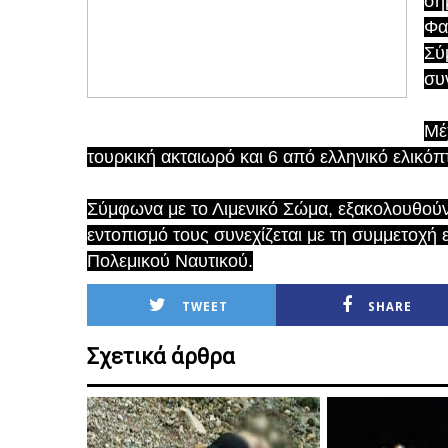
σή
Φα
Σύ
συ
Μέ
τουρκική ακταιωρό και 6 από ελληνικό ελικ
Σύμφωνα με το Λιμενικό Σώμα, εξακολουθούν 
εντοπισμό τους συνεχίζεται με τη συμμετοχή
Πολεμικού Ναυτικού.
TWEET
SHARE
Σχετικά άρθρα