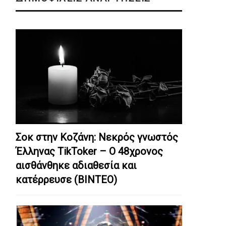
Σοκ στην Κοζάνη: Nεκρός γνωστός
Έλληνας TikToker – Ο 48χρονος
αισθάνθηκε αδιαθεσία και
κατέρρευσε (ΒΙΝΤΕΟ)