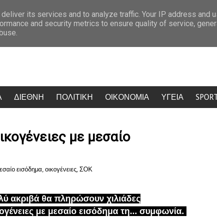
ΟΝΑ)
Μυστράς: «Άνοιγα τον καταψύκτη για να τον βλέπω» – Ανατριχ
deliver its services and to analyze traffic. Your IP address and 
ormance and security metrics to ensure quality of service, gene
abuse.
Α
ΔΙΕΘΝΗ
ΠΟΛΙΤΙΚΗ
ΟΙΚΟΝΟΜΙΑ
ΥΓΕΙΑ
SPOR
ικογένειες με μεσαίο
εσαίο εισόδημα
,
οικογένειες
,
ΣΟΚ
λύ ακριβά θα πληρώσουν χιλιάδες
κογένειες
με μεσαίο εισόδημα τη...
συμφωνία.