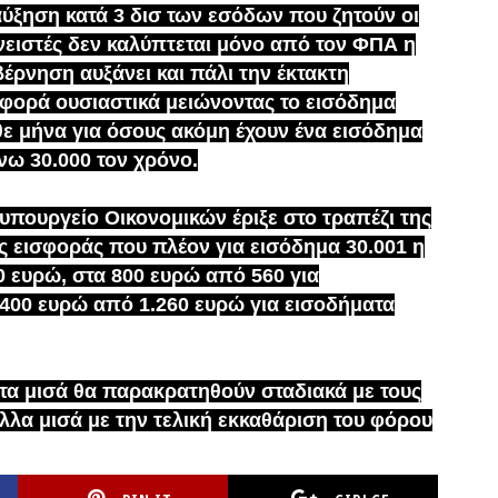
αύξηση κατά 3 δισ των εσόδων που ζητούν οι
νειστές δεν καλύπτεται μόνο από τον ΦΠΑ η
έρνηση αυξάνει και πάλι την έκτακτη
σφορά ουσιαστικά μειώνοντας το εισόδημα
θε μήνα για όσους ακόμη έχουν ένα εισόδημα
νω 30.000 τον χρόνο.
υπουργείο Οικονομικών έριξε στο τραπέζι της
ς εισφοράς που πλέον για εισόδημα 30.001 η
0 ευρώ, στα 800 ευρώ από 560 για
.400 ευρώ από 1.260 ευρώ για εισοδήματα
α μισά θα παρακρατηθούν σταδιακά με τους
άλλα μισά με την τελική εκκαθάριση του φόρου