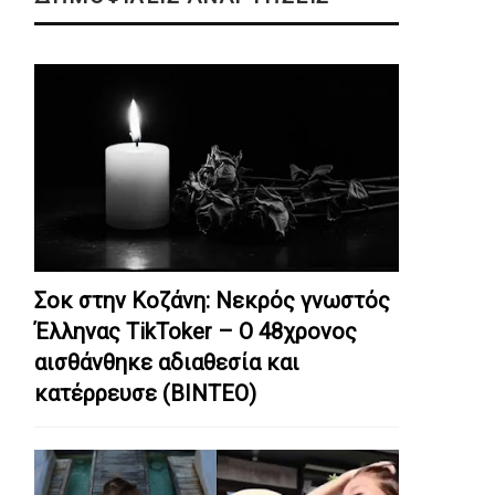
Σοκ στην Κοζάνη: Nεκρός γνωστός
Έλληνας TikToker – Ο 48χρονος
αισθάνθηκε αδιαθεσία και
κατέρρευσε (ΒΙΝΤΕΟ)