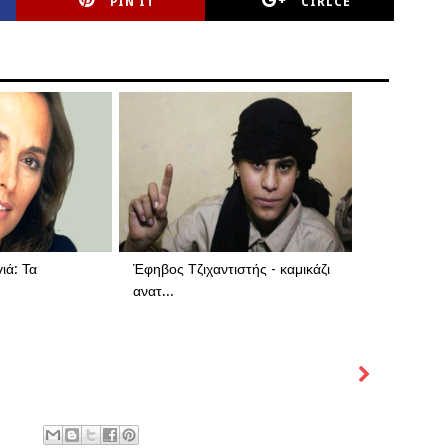
PIN IT
CIRLCE
ιά: Τα
Έφηβος Τζιχαντιστής - καμικάζι
ανατ...