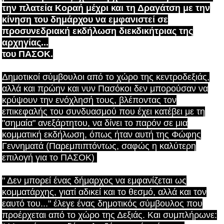
την πλατεία Κοραή μέχρι και τη Δραγάτση με την
κίνηση του δημάρχου να εμφανιστεί σε
προσυνεδριακή εκδήλωση διεκδικήτριας της
αρχηγίας...
του ΠΑΣΟΚ.
Δημοτικοί σύμβουλοι από το χώρο της κεντροδεξιάς,
αλλά και πρώην και νυν Πασόκοι δεν μπορούσαν να
κρύψουν την ενόχλησή τους, βλέποντας τον
επικεφαλής του συνδυασμού που έχει κατέβει με τη
"σημαία" ανεξάρτητου, να δίνει το παρόν σε μια
κομματική εκδήλωση, όπως ήταν αυτή της Φώφης
Γεννηματά
(Π
αρεμπιπτόντως, σαφώς η καλύτερη
επιλογή για το ΠΑΣΟΚ)
" Δεν μπορεί ένας δήμαρχος να εμφανίζεται ως
κομματάρχης, γιατί αδικεί και το θεσμό, αλλά και τον
εαυτό του..." έλεγε ένας δημοτικός σύμβουλος που
προέρχεται από το χώρο της Δεξιάς. Και συμπλήρωνε: