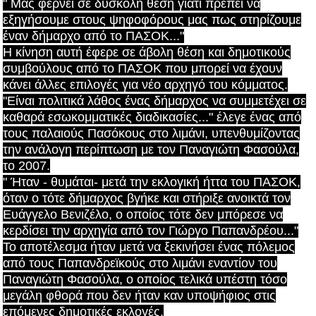
" Μας φέρνει σε δύσκολη θέση γιατί πρέπει να
εξηγήσουμε στους ψηφοφόρους μας πως στηρίζουμε
έναν δήμαρχο από το ΠΑΣΟΚ..."
Η κίνηση αυτή έφερε σε άβολη θέση και δημοτικούς
συμβούλους από το ΠΑΣΟΚ που μπορεί να έχουν
κάνει άλλες επιλογές για νέο αρχηγό του κόμματος.
"Είναι πολιτικά λάθος ένας δήμαρχος να συμμετέχει σε
καθαρά εσωκομματικές διαδικασίες..." έλεγε ένας από
τους παλαιούς Πασόκους στο λιμάνι, υπενθυμίζοντας
την ανάλογη περίπτωση με τον Παναγιώτη Φασούλα,
το 2007.
" Ήταν - θυμάται- μετά την εκλογική ήττα του ΠΑΣΟΚ,
όταν ο τότε δήμαρχος βγήκε και στήριξε ανοικτά τον
Ευάγγελο Βενιζέλο, ο οποίος τότε δεν μπόρεσε να
κερδίσει την αρχηγία από τον Γιώργο Παπανδρέου..."
Το αποτέλεσμα ήταν μετά να ξεκινήσει ένας πόλεμος
από τους Παπανδρεϊκούς στο λιμάνι εναντίον του
Παναγιώτη Φασούλα, ο οποίος τελικά υπέστη τόσο
μεγάλη φθορά που δεν ήταν καν υποψήφιος στις
επόμενες δημοτικές εκλογές.