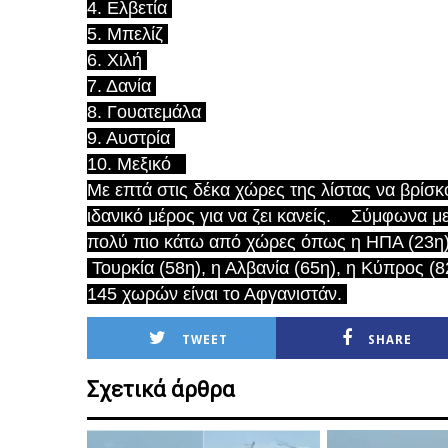
4. Ελβετία
5. Μπελίζ
6. Χιλή
7. Δανία
8. Γουατεμάλα
9. Αυστρία
10. Μεξικό
Με επτά στις δέκα χώρες της λίστας να βρίσκον
ιδανικό μέρος για να ζει κανείς. Σύμφωνα με
πολύ πιο κάτω από χώρες όπως η ΗΠΑ (23η), 
Τουρκία (58η), η Αλβανία (65η), η Κύπρος (82
145 χωρών είναι το Αφγανιστάν.
TWEET
SHARE
Σχετικά άρθρα