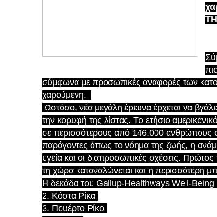
χα
ΤΗ
Σύ
πι
σύμφωνα με προσωπικές αναφορές των κατοίκ
χαρούμενη.
Ωστόσο, νέα μεγάλη έρευνα έρχεται να βγάλ
την κορυφή της λίστας. Tο ετήσιο αμερικανικό
σε περισσότερους από 146.000 ανθρώπους σ
παράγοντες όπως το νόημα της ζωής, η ανάμει
υγεία και οι διαπροσωπικές σχέσεις. Πρώτος 
τη χώρα καταναλώνεται και η περισσότερη μ
Η δεκάδα του Gallup-Healthways Well-Being 
2. Κόστα Ρίκα
3. Πουέρτο Ρίκο