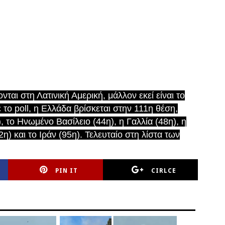
ται στη Λατινική Αμερική, μάλλον εκεί είναι το
 το poll, η Ελλάδα βρίσκεται στην 111η θέση,
το Ηνωμένο Βασίλειο (44η), η Γαλλία (48η), η
η) και το Ιράν (95η). Τελευταίο στη λίστα των
PIN IT
CIRLCE