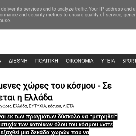
νού: Δύο ακόμη στελέχη αποχωρούν καταγγέλλοντας κλειστό σύστημα αποφά
deliver its services and to analyze traffic. Your IP address and 
ormance and security metrics to ensure quality of service, gene
abuse.
Α
ΔΙΕΘΝΗ
ΠΟΛΙΤΙΚΗ
ΟΙΚΟΝΟΜΙΑ
ΥΓΕΙΑ
SPOR
ύμενες χώρες του κόσμου - Σε
εται η Ελλάδα
 χώρες
,
Ελλάδα
,
ΕΥΤΥΧΙΑ
,
κόσμου
,
ΛΙΣΤΑ
ναι εκ των πραγμάτων δύσκολο να "μετρηθεί"
ευτυχία των κατοίκων όλου του κόσμου ώστε
 εξαχθεί μια δεκάδα χωρών που να