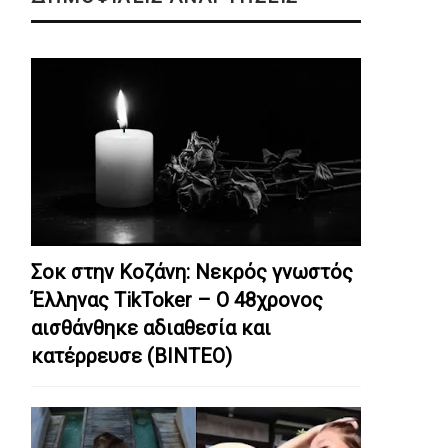
Σοκ στην Κοζάνη: Nεκρός γνωστός
Έλληνας TikToker – Ο 48χρονος
αισθάνθηκε αδιαθεσία και
κατέρρευσε (ΒΙΝΤΕΟ)