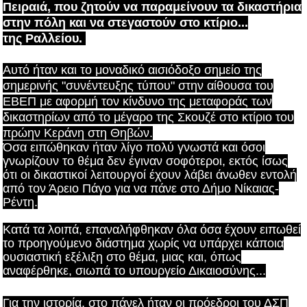
Πειραιά, που ζητούν να παραμείνουν τα δικαστήρια
στην πόλη και να στεγαστούν στο κτίριο...
της Ραλλείου.
Αυτό ήταν και το μοναδικό αισιόδοξο σημείο της
σημερινής "συνέντευξης τύπου" στην
αίθουσα του
ΕΒΕΠ με αφορμή τον κίνδυνο της μεταφοράς των
δικαστηρίων από το μέγαρο της Σκουζέ στο κτίριο του
πρώην Κεράνη στη Θηβών.
Όσα ειπώθηκαν ήταν λίγο πολύ γνωστά και όσοι
γνωρίζουν το θέμα δεν έγιναν σοφότεροι, εκτός ίσως
ότι οι δικαστικοί λειτουργοί έχουν λάβει άνωθεν εντολή
από τον Άρειο Πάγο για να πάνε στο Δήμο Νίκαιας-
Ρέντη.
Κατά τα λοιπά, επαναλήφθηκαν όλα όσα έχουν ειπωθεί
το προηγούμενο διάστημα χωρίς να υπάρχει κάποια
ουσιαστική εξέλιξη στο θέμα, μιας και, όπως
αναφέρθηκε, σιωπά το υπουργείο Δικαιοσύνης...
Για την ιστορία, στο πάνελ ήταν
οι πρόεδροι του ΔΣΠ