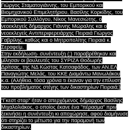
Γιώργος Σταματογιάννης, του Εμπορικού και
Βιομηχανικού Επιμελητήριου, Βασίλης Κορκίδης, του
Εμπορικού Συλλόγου, Νίκος Μανεσιώτης, ο
νεοεκλεγείς δήμαρχος Γιάννης Μώραλης και ο
νεοεκλεγείς Αντιπεριφερειάρχης Πειραιά Γιώργος
Γαβρίλης, καθώς και
ο
Μητροπολίτης Πειραιά κ.
Σεραφείμ.
Στην εκδήλωση- συνέντευξη (;) παραβρέθηκαν και
μίλησαν οι βουλευτές
του ΣΥΡΙΖΑ Θοδωρής
Δρίτσας,
της ΝΔ Κώστας Κατσαφάδος, των ΑΝ.ΕΛ
Παναγιώτης Μελάς, του ΚΚΕ Διαμάντω Μανωλάκου
κ.α. (Αλήθεια, τόσα χρόνια τι έκαναν για την επίλυση
του προβλήματος στέγης των δικαστηρίων Πειραιά;)
"Γκεστ σταρ" ήταν ο απερχόμενος δήμαρχος Βασίλης
Μιχαλολιάκος, ο οποίος έκανε ένα "πέρασμα" πριν
ξεκινήσει η συνέντευξη κι αποχώρησε, αφού διαμήνυσε
ότι στηρίζει το μέτωπο για την παραμονή των
δικαστηρίων.