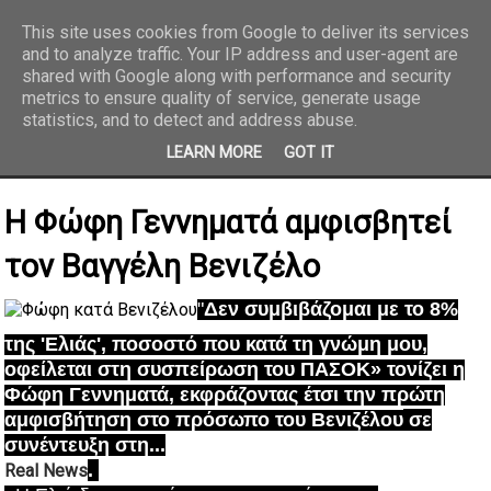
This site uses cookies from Google to deliver its services
and to analyze traffic. Your IP address and user-agent are
REPORTAZ NET
shared with Google along with performance and security
metrics to ensure quality of service, generate usage
statistics, and to detect and address abuse.
LEARN MORE
GOT IT
Η Φώφη Γεννηματά αμφισβητεί
τον Βαγγέλη Βενιζέλο
"
Δεν συμβιβάζομαι με το 8%
της 'Ελιάς', ποσοστό που κατά τη γνώμη μου,
οφείλεται στη συσπείρωση του ΠΑΣΟΚ» τονίζει η
Φώφη Γεννηματά, εκφράζοντας έτσι την πρώτη
αμφισβήτηση στο πρόσωπο του Βενιζέλου
σε
συνέντευξη στη...
.
Real News