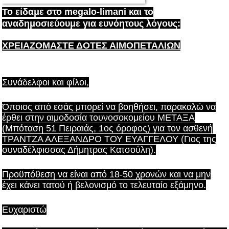
Το είδαμε στο megalo-limani και το
αναδημοσιεύουμε για ευνόητους λόγους:
ΧΡΕΙΑΖΟΜΑΣΤΕ ΔΟΤΕΣ ΑΙΜΟΠΕΤΑΛΙΩΝ
Συνάδελφοι και φίλοι,
Όποιος από εσάς μπορεί να βοηθήσει, παρακαλώ να
έρθει στην αιμοδοσία τουνοσοκομείου ΜΕΤΑΞΑ
(Μπόταση 51 Πειραιάς, 1ος όροφος) για τον ασθεν
ή
ΤΡΑΝΤΖΑ ΑΛΕΞΑΝΔΡΟ ΤΟΥ ΕΥΑΓΓΕΛΟΥ (Γιος της
συναδέλφισσας Δήμητρας Κατσούλη).
Προϋπόθεση να είναι από 18-50 χρονών και να μην
έχει κάνει τατού ή βελονισμό το τελευταίο εξάμηνο.
Ευχαριστώ