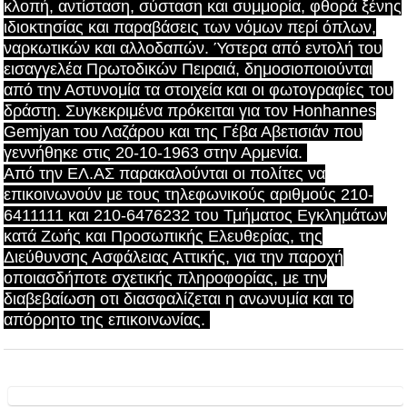
κλοπή, αντίσταση, σύσταση και συμμορία, φθορά ξένης
ιδιοκτησίας και παραβάσεις των νόμων περί όπλων,
ναρκωτικών και αλλοδαπών. Ύστερα από εντολή του
εισαγγελέα Πρωτοδικών Πειραιά, δημοσιοποιούνται
από την Αστυνομία τα στοιχεία και οι φωτογραφίες του
δράστη. Συγκεκριμένα πρόκειται για τον Honhannes
Gemjyan του Λαζάρου και της Γέβα Αβετισιάν που
γεννήθηκε στις 20-10-1963 στην Αρμενία.
Από την ΕΛ.ΑΣ παρακαλούνται οι πολίτες να
επικοινωνούν με τους τηλεφωνικούς αριθμούς 210-
6411111 και 210-6476232 του Τμήματος Εγκλημάτων
κατά Ζωής και Προσωπικής Ελευθερίας, της
Διεύθυνσης Ασφάλειας Αττικής, για την παροχή
οποιασδήποτε σχετικής πληροφορίας, με την
διαβεβαίωση οτι διασφαλίζεται η ανωνυμία και το
απόρρητο της επικοινωνίας.