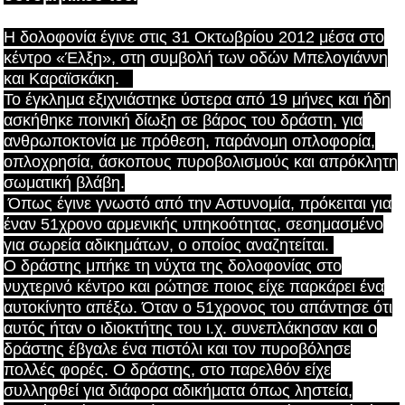
Η δολοφονία έγινε στις 31 Οκτωβρίου 2012 μέσα στο
κέντρο «Έλξη», στη συμβολή των οδών Μπελογιάννη
και Καραϊσκάκη.
Το έγκλημα εξιχνιάστηκε ύστερα από 19 μήνες και ήδη
ασκήθηκε ποινική δίωξη σε βάρος του δράστη, για
ανθρωποκτονία με πρόθεση, παράνομη οπλοφορία,
οπλοχρησία, άσκοπους πυροβολισμούς και απρόκλητη
σωματική βλάβη.
Όπως έγινε γνωστό από την Αστυνομία, πρόκειται για
έναν 51χρονο αρμενικής υπηκοότητας, σεσημασμένο
για σωρεία αδικημάτων, ο οποίος αναζητείται.
Ο δράστης μπήκε τη νύχτα της δολοφονίας στο
νυχτερινό κέντρο και ρώτησε ποιος είχε παρκάρει ένα
αυτοκίνητο απέξω. Όταν ο 51χρονος του απάντησε ότι
αυτός ήταν ο ιδιοκτήτης του ι.χ. συνεπλάκησαν και ο
δράστης έβγαλε ένα πιστόλι και τον πυροβόλησε
πολλές φορές. Ο δράστης, στο παρελθόν είχε
συλληφθεί για διάφορα αδικήματα όπως ληστεία,