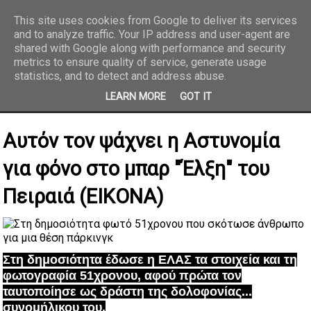
This site uses cookies from Google to deliver its services
and to analyze traffic. Your IP address and user-agent are
REPORTAZ NET
shared with Google along with performance and security
metrics to ensure quality of service, generate usage
statistics, and to detect and address abuse.
LEARN MORE
GOT IT
Αυτόν τον ψάχνει η Αστυνομία
για φόνο στο μπαρ "Έλξη" του
Πειραιά (ΕΙΚΟΝΑ)
Στη δημοσιότητα έδωσε η ΕΛΑΣ τα στοιχεία και τη
φωτογραφία 51χρονου, αφού πρώτα τον
ταυτοποίησε ως δράστη της δολοφονίας...
συνομήλικου του.