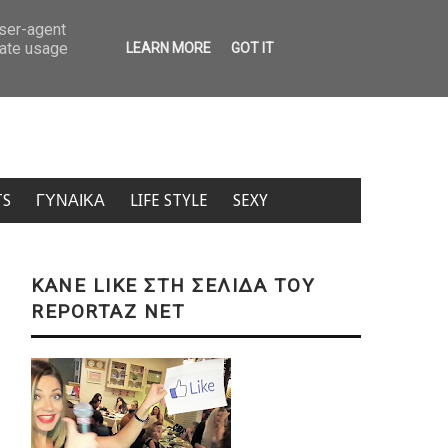
ρυβε την ηρωίνη εκεί που δεν θα έψαχνες ποτέ – Σύλληψη 46χρονης στη Θεσ
user-agent
rate usage
LEARN MORE
GOT IT
TS
ΓΥΝΑΙΚΑ
LIFE STYLE
SEXY
KANE LIKE ΣΤΗ ΣΕΛΙΔΑ ΤΟΥ
REPORTAZ NET