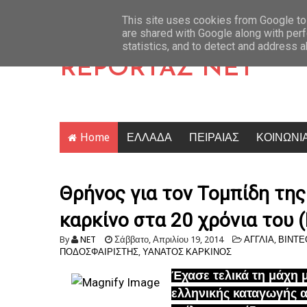
«Ήταν η καλοσύνη με πρόσωπο»: Η οικογένεια της Λίσα Ρος ραγίζει 
Latest News
This site uses cookies from Google to 
are shared with Google along with perf
statistics, and to detect and address 
REPORTAZ NET
Home
ΕΛΛΑΔΑ
ΠΕΙΡΑΙΑΣ
ΚΟΙΝΩΝΙ
Θρήνος για τον Τομπίδη της
καρκίνο στα 20 χρόνια του
By
NET
Σάββατο, Απριλίου 19, 2014
ΑΓΓΛΙΑ
,
ΒΙΝΤΕ
ΠΟΔΟΣΦΑΙΡΙΣΤΗΣ
,
ΥΑΝΑΤΟΣ ΚΑΡΚΙΝΟΣ
Έχασε τελικά τη μάχη μ
ελληνικής καταγωγής 