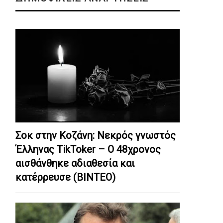
Σοκ στην Κοζάνη: Nεκρός γνωστός
Έλληνας TikToker – Ο 48χρονος
αισθάνθηκε αδιαθεσία και
κατέρρευσε (ΒΙΝΤΕΟ)