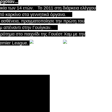
ρχόταν...
κία των 14 ετών. Το 2011 στη διάρκεια ελέγχου
από καρκίνο στα γεννητικά όργανα.
ν ασθένεια, πραγματοποίησε την πρώτη του
αμ απέναντι στην Γουίγκαν.
κρότημα στο παιχνίδι της Γουέστ Χαμ με την
remier League.