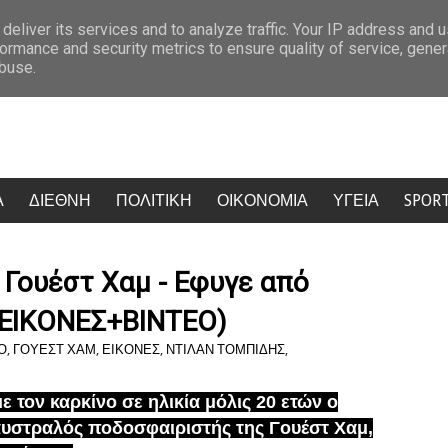
καρδιές για την 38χρονη γυναίκα που έδινε χωρίς να ζητά τίποτα
Έκ
deliver its services and to analyze traffic. Your IP address and 
ormance and security metrics to ensure quality of service, gene
abuse.
Α
ΔΙΕΘΝΗ
ΠΟΛΙΤΙΚΗ
ΟΙΚΟΝΟΜΙΑ
ΥΓΕΙΑ
SPOR
 Γουέστ Χαμ - Εφυγε από
 (ΕΙΚΟΝΕΣ+ΒΙΝΤΕΟ)
Ο
,
ΓΟΥΕΣΤ ΧΑΜ
,
ΕΙΚΟΝΕΣ
,
ΝΤΙΛΑΝ ΤΟΜΠΙΔΗΣ
,
ε τον καρκίνο σε ηλικία μόλις 20 ετών ο
αυστραλός ποδοσφαιριστής της Γουέστ Χαμ,