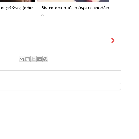
οι χελώνες (σόκιν
Βίντεο-σοκ από τα άγρια επεισόδια
σ...