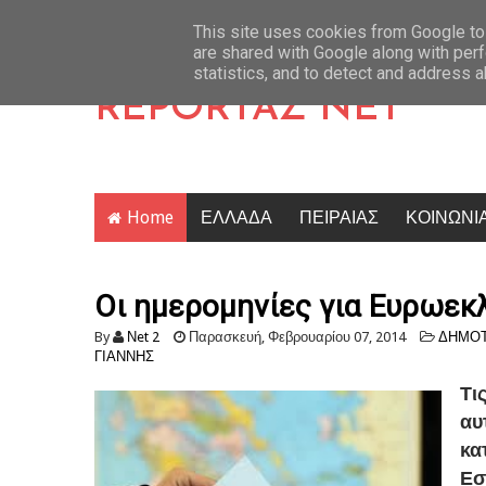
ου Αυγούστου
Latest News
Τραγωδία στις Σέρρες: Σφοδρή σύγκρουση ΙΧ με φορτ
This site uses cookies from Google to 
are shared with Google along with perf
statistics, and to detect and address 
REPORTAZ NET
Home
ΕΛΛΑΔΑ
ΠΕΙΡΑΙΑΣ
ΚΟΙΝΩΝΙ
Οι ημερομηνίες για Ευρωεκ
By
Νet 2
Παρασκευή, Φεβρουαρίου 07, 2014
ΔΗΜΟΤ
ΓΙΑΝΝΗΣ
Τι
αυ
κα
Εσ