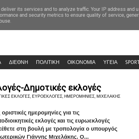
ηγό – 2 νεκροί
Η επόμενη μέρα της φωτιάς στο Πόρτο Γερμενό: 237 
deliver its services and to analyze traffic. Your IP address and 
ormance and security metrics to ensure quality of service, gene
abuse.
Α
ΔΙΕΘΝΗ
ΠΟΛΙΤΙΚΗ
ΟΙΚΟΝΟΜΙΑ
ΥΓΕΙΑ
SPOR
λογές-Δημοτικές εκλογές
ΙΚΕΣ ΕΚΛΟΓΕΣ
,
ΕΥΡΟΕΚΛΟΓΕΣ
,
ΗΜΕΡΟΜΗΝΙΕΣ
,
ΜΙΧΕΛΑΚΗΣ
ς οριστικές ημερομηνίες για τις
τοδιοικητικές εκλογές και τις ευρωεκλογές
τέθετε στη βουλή με τροπολογία ο υπουργός
ωτερικών Γιάννης Μιχελάκης. O...