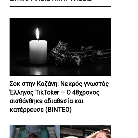
Σοκ στην Κοζάνη: Nεκρός γνωστός
Έλληνας TikToker – Ο 48χρονος
αισθάνθηκε αδιαθεσία και
κατέρρευσε (ΒΙΝΤΕΟ)