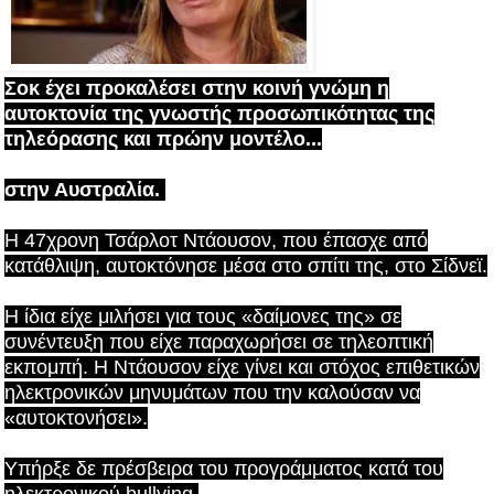
Σοκ έχει προκαλέσει στην κοινή γνώμη η
αυτοκτονία της γνωστής προσωπικότητας της
τηλεόρασης και πρώην μοντέλο
...
στην Αυστραλία.
Η 47χρονη
Τσάρλοτ Ντάουσον,
που έπασχε από
κατάθλιψη, αυτοκτόνησε μέσα στο σπίτι της, στο Σίδνεϊ.
Η ίδια είχε μιλήσει για τους «δαίμονες της» σε
συνέντευξη που είχε παραχωρήσει σε τηλεοπτική
εκπομπή. Η Ντάουσον είχε γίνει και στόχος επιθετικών
ηλεκτρονικών μηνυμάτων που την καλούσαν να
«αυτοκτονήσει».
Υπήρξε δε πρέσβειρα του προγράμματος κατά του