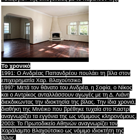
Το χρονικό
1991: Ο Ανδρέας Παπανδρέου πουλάει τη βίλα στον
επιχειρηματία Χαρ. Βλαχούτσικο.
1997: Μετά τον θάνατο του Ανδρέα, η Σοφία, ο Νίκος
και ο Αντρίκος ανταλλάσσουν αγωγές με τη Δ. Λιάνη
διεκδικώντας την ιδιοκτησία της βίλας. Την ίδια χρονιά,
διαθήκη της Μινέικο που βρέθηκε τυχαία στο Καστρί
αναγνωρίζει τα εγγόνια της ως νόμιμους κληρονόμους.
2003: Το Πρωτοδικείο Αθηνών αναγνωρίζει τον
Χαράλαμπο Βλαχούτσικο ως νόμιμο ιδιοκτήτη της
βίλας.