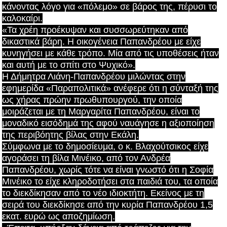
κάνοντας λόγο για «πόλεμο» σε βάρος της, πέρυσι το
καλοκαίρι.
«Τα χρέη προέκυψαν και συσσωρεύτηκαν από
δικαστικά βάρη. Η οικογένεια Παπανδρέου με είχε
κυνηγήσει με κάθε τρόπο. Μία από τις υποθέσεις ήταν
και αυτή με το σπίτι στο Ψυχικό».
Η Δήμητρα Λιάνη-Παπανδρέου μιλώντας στην
εφημερίδα «Παραπολιτικά» ανέφερε ότι η σύνταξή της
ως χήρας πρώην πρωθυπουργού, την οποία
μοιράζεται με τη Μαργαρίτα Παπανδρέου, είναι το
μοναδικό εισόδημά της αφού ναυάγησε η αξιοποίηση
της περιβόητης βίλας στην Εκάλη.
Σύμφωνα με το δημοσίευμα, ο κ. Βλαχούτσικος είχε
αγοράσει τη βίλα Μινέικο, από τον Ανδρέα
Παπανδρέου, χωρίς τότε να είναι γνωστό ότι η Σοφία
Μινέικο το είχε κληροδοτήσει στα παιδιά του, τα οποία
το διεκδίκησαν από το νέο ιδιοκτήτη. Εκείνος με τη
σειρά του διεκδίκησε από την κυρία Παπανδρέου 1,5
εκατ. ευρώ ως αποζημίωση.