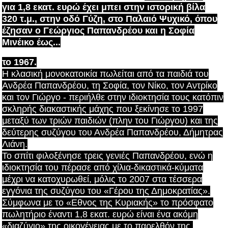
για 1,8 εκατ. ευρώ έχει μπει στην ιστορική βίλα
320 τ.μ., στην οδό Γύζη, στο Παλαιό Ψυχικό, όπου
έζησαν ο Γεώργιος Παπανδρέου και η Σοφία
Μινέικο έως...
το 1967.
Η κλασική μονοκατοικία πωλείται από τα παιδιά του
Ανδρέα Παπανδρέου, τη Σοφία, τον Νίκο, τον Αντρίκο
και τον Γιώργο - περιήλθε στην ιδιοκτησία τους κατόπιν
σκληρής διακαστικής μάχης που ξεκίνησε το 1997
μεταξύ των τριών παιδιών (πλην του Γιώργου) και της
δεύτερης συζύγου του Ανδρέα Παπανδρέου, Δήμητρας
Λιάνη.
Το σπίτι φιλοξένησε τρεις γενιές Παπανδρέου, ενώ η
ιδιοκτησία του πέρασε από χίλια-δικαστικά-κύματα
μέχρι να κατοχυρωθεί, μόλις το 2007 στα τέσσερα
εγγόνια της συζύγου του «Γέρου της Δημοκρατίας».
Σύμφωνα με το «Εθνος της Κυριακής» το πρόσφατο
πωλητήριο έναντι 1,8 εκατ. ευρώ είναι ένα ακόμη
«διαζύγιο» της οικογένειας με το παρελθόν της.