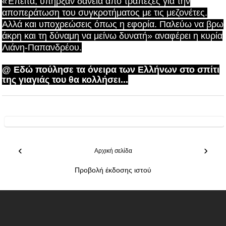
«Έπειτα, υπήρξαν δάνεια από τράπεζες για την
αποπεράτωση του συγκροτήματος με τις μεζονέτες.
Αλλά και υποχρεώσεις όπως η εφορία. Παλεύω να βρω
άκρη και τη δύναμη να μείνω δυνατή» αναφέρει η κυρία
Λιάνη-Παπανδρέου.
@ Εδώ πούλησε τα όνειρα των Ελλήνων στο σπίτι
της γιαγιάς του θα κολλήσει...
‹
›
Αρχική σελίδα
Προβολή έκδοσης ιστού