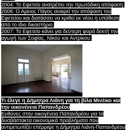
2004: Το Εφετείο ανατρέπει την πρωτόδικη απόφαση.
2006: Ο Αρειος Πάγος αναιρεί την απόφαση του
Εφετείου και διατάσσει να κριθεί εκ νέου η υπόθεση
από το ίδιο δικαστήριο.
2007: Το Εφετείο κάνει για δεύτερη φορά δεκτή την
αγωγή των Σοφίας, Νίκου και Αντρίκου.
Tι έλεγε η Δήμητρα Λιάνη για τη βίλα Μινέικο και
την οικονένεια Παπανδρέου
Ευθύνες στην οικογένεια Παπανδρέου για τα
δυσβάστακτα οικονομικά προβλήματα που
αντιμετωπίζει επέρριψε η Δήμητρα Λιάνη-Παπανδρέου