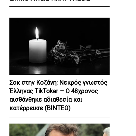
Σοκ στην Κοζάνη: Nεκρός γνωστός
Έλληνας TikToker – Ο 48χρονος
αισθάνθηκε αδιαθεσία και
κατέρρευσε (ΒΙΝΤΕΟ)