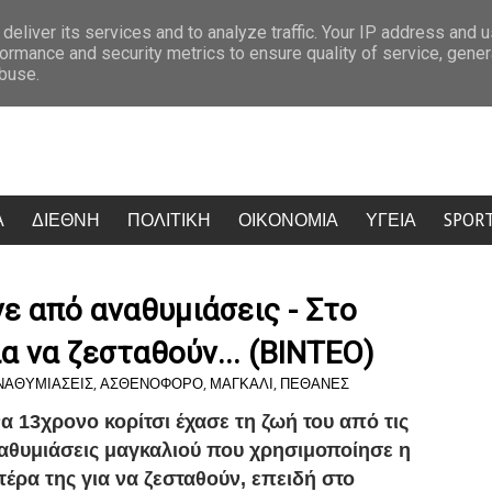
Δολοφονία Βρετανίδας στην Κυψέλη: Ο 27χρονος αρνείται τις κατηγορίες κ
deliver its services and to analyze traffic. Your IP address and 
ormance and security metrics to ensure quality of service, gene
abuse.
Α
ΔΙΕΘΝΗ
ΠΟΛΙΤΙΚΗ
ΟΙΚΟΝΟΜΙΑ
ΥΓΕΙΑ
SPOR
ε από αναθυμιάσεις - Στο
ια να ζεσταθούν... (BINTEO)
ΝΑΘΥΜΙΑΣΕΙΣ
,
ΑΣΘΕΝΟΦΟΡΟ
,
ΜΑΓΚΑΛΙ
,
ΠΕΘΑΝΕΣ
α 13χρονο κορίτσι έχασε τη ζωή του από τις
αθυμιάσεις μαγκαλιού που χρησιμοποίησε η
τέρα της για να ζεσταθούν, επειδή
στο