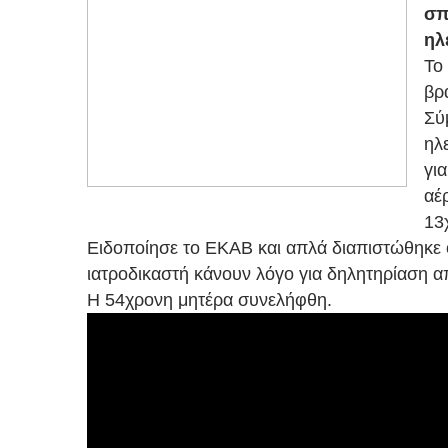
σπ
ηλ
Το 
βρ
Σύ
ηλ
γι
αέ
13
Ειδοποίησε το ΕΚΑΒ και απλά διαπιστώθηκε ο
ιατροδικαστή κάνουν λόγο για δηλητηρίαση απ
Η 54χρονη μητέρα συνελήφθη.