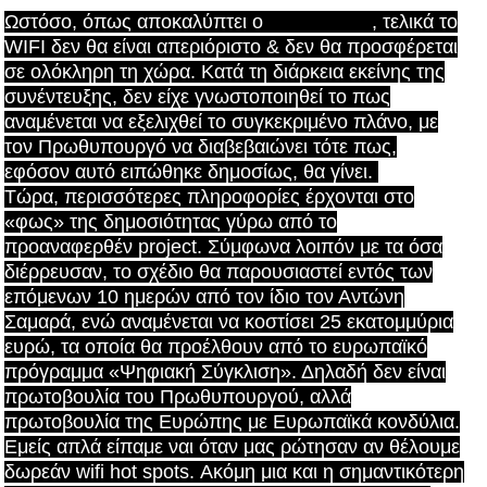
Ωστόσο, όπως αποκαλύπτει ο
arouraios.gr
, τελικά το
WIFI δεν θα είναι απεριόριστο & δεν θα προσφέρεται
σε ολόκληρη τη χώρα. Κατά τη διάρκεια εκείνης της
συνέντευξης, δεν είχε γνωστοποιηθεί το πως
αναμένεται να εξελιχθεί το συγκεκριμένο πλάνο, με
τον Πρωθυπουργό να διαβεβαιώνει τότε πως,
εφόσον αυτό ειπώθηκε δημοσίως, θα γίνει.
Τώρα, περισσότερες πληροφορίες έρχονται στο
«φως» της δημοσιότητας γύρω από το
προαναφερθέν project. Σύμφωνα λοιπόν με τα όσα
διέρρευσαν, το σχέδιο θα παρουσιαστεί εντός των
επόμενων 10 ημερών από τον ίδιο τον Αντώνη
Σαμαρά, ενώ αναμένεται να κοστίσει 25 εκατομμύρια
ευρώ, τα οποία θα προέλθουν από το ευρωπαϊκό
πρόγραμμα «Ψηφιακή Σύγκλιση». Δηλαδή δεν είναι
πρωτοβουλία του Πρωθυπουργού, αλλά
πρωτοβουλία της Ευρώπης με Ευρωπαϊκά κονδύλια.
Εμείς απλά είπαμε ναι όταν μας ρώτησαν αν θέλουμε
δωρεάν wifi hot spots. Ακόμη μια και η σημαντικότερη