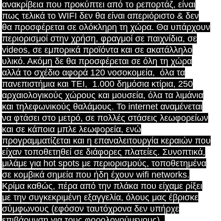
ανακρίβεια που προκύπτει από το ρεπορτάζ, είναι
πως τελικά το WIFI δεν θα είναι απεριόριστο & δεν
θα προσφέρεται σε ολόκληρη τη χώρα. Θα υπάρχουν
περιορισμοί στην χρήση, φραγμoί σε παιχνίδια, σε
videos, σε εμπορικά προϊόντα και σε ακατάλληλο
υλικό. Ακόμη δε θα προσφέρεται σε όλη τη χώρα
αλλά το σχέδιο αφορά 120 νοσοκομεία, όλα τα
πανεπιστήμια και ΤΕΙ, 1.000 δημόσια κτίρια, 250
αρχαιολογικούς χώρους και μουσεία, όλα τα λιμάνια
και τηλεφωνικούς θαλάμους. Το internet αναμένεται
να φτάσει στο μετρό, σε πολλές στάσεις λεωφορείων
και σε κάποια μπλε λεωφορεία, ενώ
προγραμματίζεται και η επαναλειτουργία κεραιών που
είχαν τοποθετηθεί σε διάφορες πλατείες. Συνοπτικά,
μιλάμε για hot spots με περιορισμούς, τοποθετημένα
σε κομβικά σημεία που ήδη έχουν wifi networks.
Κρίμα καθώς, πέρα από την πλάκα που είχαμε ρίξει
με την συγκεκριμένη εξαγγελία, όλους μας έβρισκε
σύμφωνους (εφόσον ταυτόχρονα δεν υπήρχε
επιβάρυνση για τους φορολογούμενους).