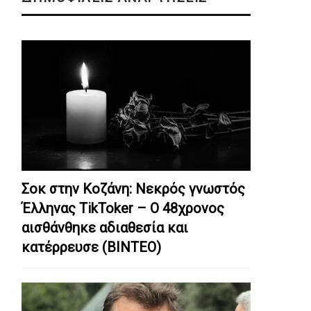
Σοκ στην Κοζάνη: Nεκρός γνωστός
Έλληνας TikToker – Ο 48χρονος
αισθάνθηκε αδιαθεσία και
κατέρρευσε (ΒΙΝΤΕΟ)