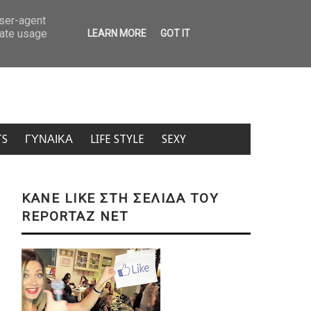
ειό στις ΗΠΑ: Ένοπλη επίθεση με πολλούς νεκρούς στη Βόρεια Καρολίνα
user-agent
rate usage
LEARN MORE
GOT IT
TS
ΓΥΝΑΙΚΑ
LIFE STYLE
SEXY
KANE LIKE ΣΤΗ ΣΕΛΙΔΑ ΤΟΥ
REPORTAZ NET