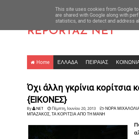
ό της
Η Μύκονος πήρε φωτιά: Κίντμαν, Σαλντάνα και Κέιτι Πέρι έκα
Latest News
This site uses cookies from Google to 
are shared with Google along with perf
statistics, and to detect and address 
REPORTAZ NET
Home
ΕΛΛΑΔΑ
ΠΕΙΡΑΙΑΣ
ΚΟΙΝΩΝΙ
Όχι άλλη γκρίνια κορίτσια 
{ΕΙΚΟΝΕΣ}
By
NET
Πέμπτη, Ιουνίου 20, 2013
ΝΟΡΑ ΜΙΧΑΛΟΛΙ
ΜΠΑΖΑΚΟΣ
,
ΤΑ ΚΟΡΙΤΣΙΑ ΑΠΟ ΤΗ ΜΑΝΗ
Π
α