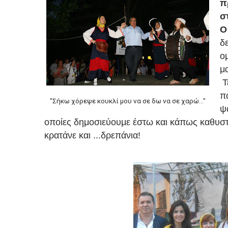
π
σ
Ο
δ
ο
μα
Τ
π
"Σήκω χόρεψε κουκλί μου να σε δω να σε χαρώ..."
ψ
οποίες δημοσιεύουμε έστω και κάπως καθυστε
κρατάνε και ...δρεπάνια!