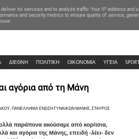
ναν την Ψαρρού να σταματήσει να αναπνέει (ΒΙΝΤΕΟ-ΕΙΚΟΝΕΣ)
Μακελ
deliver its services and to analyze traffic. Your IP address and 
ormance and security metrics to ensure quality of service, gene
abuse.
Α
ΔΙΕΘΝΗ
ΠΟΛΙΤΙΚΗ
ΟΙΚΟΝΟΜΙΑ
ΥΓΕΙΑ
SPOR
και αγόρια από τη Μάνη
ΑΚΟΥ
,
ΠΑΝΕΛΛΗΝΙΑ ΕΝΩΣΗ ΓΥΝΑΙΚΩΝ ΜΑΝΗΣ
,
ΣΤΑΥΡΟΣ
ολλά παράπονα ακούσαμε από κορίτσια,
λλά και αγόρια της Μάνης, επειδή -λέει- δεν