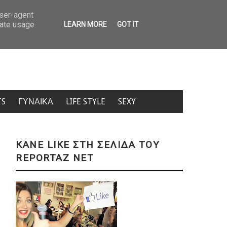
 Κρήτη: Τουρίστας ρώτησε πόσο κοστίζει ανήλικο κορίτσι – «Πόσα θέλεις;» (
user-agent
rate usage
LEARN MORE
GOT IT
TS
ΓΥΝΑΙΚΑ
LIFE STYLE
SEXY
KANE LIKE ΣΤΗ ΣΕΛΙΔΑ ΤΟΥ
REPORTAZ NET