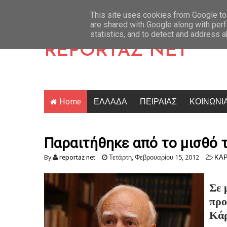
Πάγος: Οριστικά στο αρχείο το σκάνδαλο των υποκλοπών – Σφοδρή επίθεση Κ
Latest News
This site uses cookies from Google to 
are shared with Google along with perf
statistics, and to detect and address 
REPORTAZ NET
Home
ΕΛΛΑΔΑ
ΠΕΙΡΑΙΑΣ
ΚΟΙΝΩΝΙ
Παραιτήθηκε από το μισθό 
By
reportaz net
Τετάρτη, Φεβρουαρίου 15, 2012
ΚΑ
Σε 
προ
Κάρ