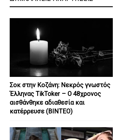
Σοκ στην Κοζάνη: Nεκρός γνωστός
Έλληνας TikToker – Ο 48χρονος
αισθάνθηκε αδιαθεσία και
κατέρρευσε (ΒΙΝΤΕΟ)