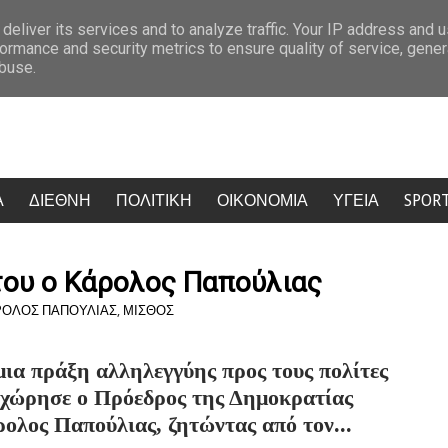
εσσέ, πυρά από ΠΑΣΟΚ, ΕΛΑΣ, ΣΥΡΙΖΑ και Νέα Αριστερα
Σάλος στην
deliver its services and to analyze traffic. Your IP address and 
ormance and security metrics to ensure quality of service, gene
abuse.
Α
ΔΙΕΘΝΗ
ΠΟΛΙΤΙΚΗ
ΟΙΚΟΝΟΜΙΑ
ΥΓΕΙΑ
SPOR
του ο Κάρολος Παπούλιας
ΡΟΛΟΣ ΠΑΠΟΥΛΙΑΣ
,
ΜΙΣΘΟΣ
μια πράξη αλληλεγγύης προς τους πολίτες
χώρησε ο Πρόεδρος της Δημοκρατίας
ολος Παπούλιας, ζητώντας από τον...