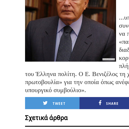
...
συν
να 
«πα
δια
κορ
πλή
του Έλληνα πολίτη. Ο Ε. Βενιζέλος τη
πρωτοβουλία» για την οποία όπως ανέφ
υπουργικό συμβούλιο».
TWEET
SHARE
Σχετικά άρθρα