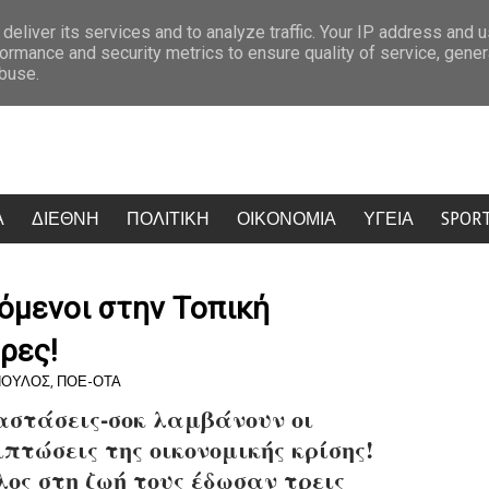
ης του αιγιαλού
Στην Κεφαλονιά η Άννα Βίσση: Ο ενθουσιασμός της
deliver its services and to analyze traffic. Your IP address and 
ormance and security metrics to ensure quality of service, gene
abuse.
Α
ΔΙΕΘΝΗ
ΠΟΛΙΤΙΚΗ
ΟΙΚΟΝΟΜΙΑ
ΥΓΕΙΑ
SPOR
όμενοι στην Τοπική
ρες!
ΠΟΥΛΟΣ
,
ΠΟΕ-ΟΤΑ
αστάσεις-σοκ λαμβάνουν οι
ιπτώσεις της οικονομικής κρίσης!
λος στη ζωή τους έδωσαν τρεις