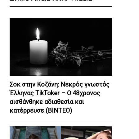
Σοκ στην Κοζάνη: Nεκρός γνωστός
Έλληνας TikToker – Ο 48χρονος
αισθάνθηκε αδιαθεσία και
κατέρρευσε (ΒΙΝΤΕΟ)