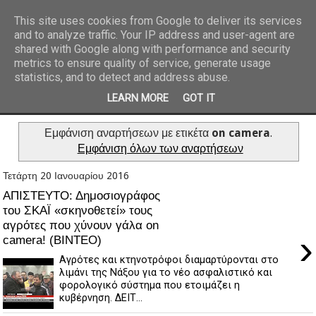
This site uses cookies from Google to deliver its services
and to analyze traffic. Your IP address and user-agent are
REPORTAZ NET
shared with Google along with performance and security
metrics to ensure quality of service, generate usage
statistics, and to detect and address abuse.
LEARN MORE
GOT IT
Εμφάνιση αναρτήσεων με ετικέτα
on camera
.
Εμφάνιση όλων των αναρτήσεων
Τετάρτη 20 Ιανουαρίου 2016
ΑΠΙΣΤΕΥΤΟ: Δημοσιογράφος
του ΣΚΑΪ «σκηνοθετεί» τους
αγρότες που χύνουν γάλα on
›
camera! (ΒΙΝΤΕΟ)
Αγρότες και κτηνοτρόφοι διαμαρτύρονται στο
λιμάνι της Νάξου για το νέο ασφαλιστικό και
φορολογικό σύστημα που ετοιμάζει η
κυβέρνηση. ΔΕΙΤ...