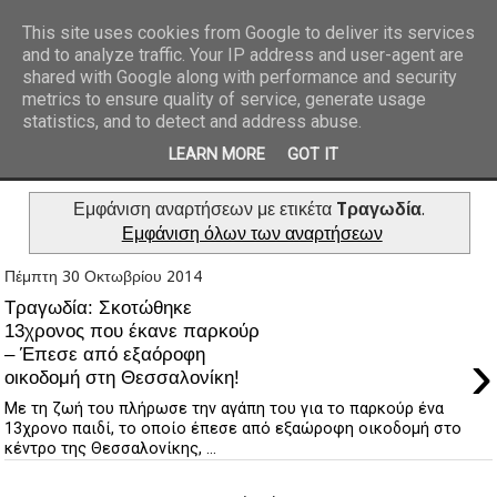
This site uses cookies from Google to deliver its services
and to analyze traffic. Your IP address and user-agent are
REPORTAZ NET
shared with Google along with performance and security
metrics to ensure quality of service, generate usage
statistics, and to detect and address abuse.
LEARN MORE
GOT IT
Εμφάνιση αναρτήσεων με ετικέτα
Tραγωδία
.
Εμφάνιση όλων των αναρτήσεων
Πέμπτη 30 Οκτωβρίου 2014
Tραγωδία: Σκοτώθηκε
13χρονος που έκανε παρκούρ
›
– Έπεσε από εξαόροφη
οικοδομή στη Θεσσαλονίκη!
Με τη ζωή του πλήρωσε την αγάπη του για το παρκούρ ένα
13χρονο παιδί, το οποίο έπεσε από εξαώροφη οικοδομή στο
κέντρο της Θεσσαλονίκης, ...