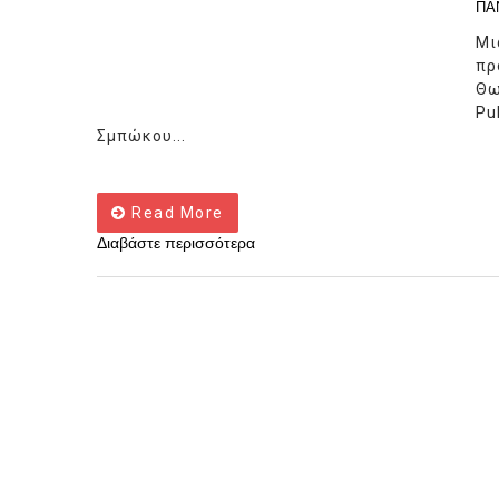
ΠΑ
Μι
πρ
Θω
Pu
Σμπώκου...
Read More
Διαβάστε περισσότερα