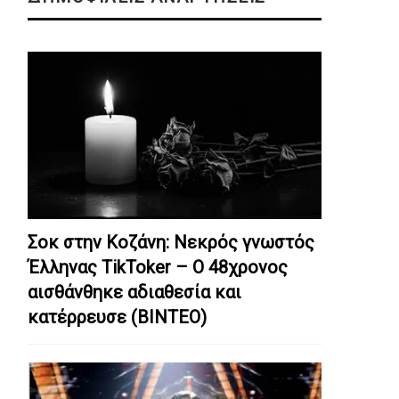
Σοκ στην Κοζάνη: Nεκρός γνωστός
Έλληνας TikToker – Ο 48χρονος
αισθάνθηκε αδιαθεσία και
κατέρρευσε (ΒΙΝΤΕΟ)