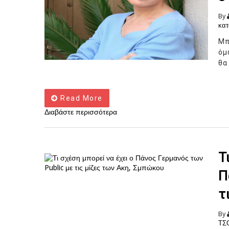
By
κατ
Μπ
όμ
θα
Read More
Διαβάστε περισσότερα
Τ
Π
τ
By
ΤΣ