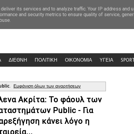
τώντας» τα ταμπού (photo)
Τι κρύβεται πίσω από το 8/8: Η ημερομ
deliver its services and to analyze traffic. Your IP address and 
ormance and security metrics to ensure quality of service, gene
abuse.
Α
ΔΙΕΘΝΗ
ΠΟΛΙΤΙΚΗ
ΟΙΚΟΝΟΜΙΑ
ΥΓΕΙΑ
SPOR
ublic
.
Εμφάνιση όλων των αναρτήσεων
λενα Ακρίτα: Το φάουλ των
αταστημάτων Public - Για
αρεξήγηση κάνει λόγο η
ταιρεία...